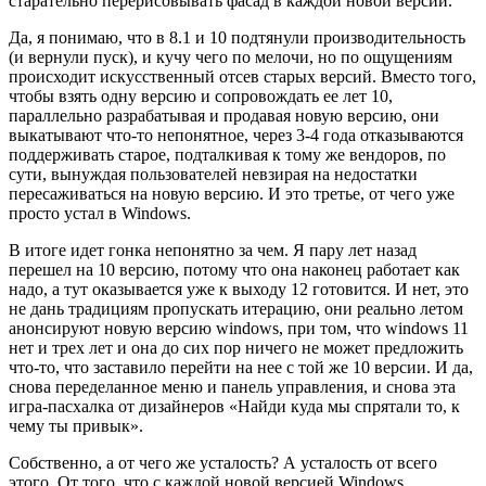
старательно перерисовывать фасад в каждой новой версии.
Да, я понимаю, что в 8.1 и 10 подтянули производительность
(и вернули пуск), и кучу чего по мелочи, но по ощущениям
происходит искусственный отсев старых версий. Вместо того,
чтобы взять одну версию и сопровождать ее лет 10,
параллельно разрабатывая и продавая новую версию, они
выкатывают что-то непонятное, через 3-4 года отказываются
поддерживать старое, подталкивая к тому же вендоров, по
сути, вынуждая пользователей невзирая на недостатки
пересаживаться на новую версию. И это третье, от чего уже
просто устал в Windows.
В итоге идет гонка непонятно за чем. Я пару лет назад
перешел на 10 версию, потому что она наконец работает как
надо, а тут оказывается уже к выходу 12 готовится. И нет, это
не дань традициям пропускать итерацию, они реально летом
анонсируют новую версию windows, при том, что windows 11
нет и трех лет и она до сих пор ничего не может предложить
что-то, что заставило перейти на нее с той же 10 версии. И да,
снова переделанное меню и панель управления, и снова эта
игра-пасхалка от дизайнеров «Найди куда мы спрятали то, к
чему ты привык».
Собственно, а от чего же усталость? А усталость от всего
этого. От того, что с каждой новой версией Windows