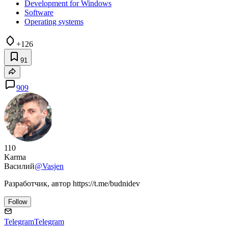
Development for Windows
Software
Operating systems
+126
91
909
110
Karma
Василий
@Vasjen
Разработчик, автор https://t.me/budnidev
Follow
Telegram
Telegram