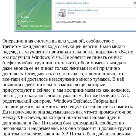
Операционная система вышла удачной, сообщество с
трепетом ожидало выхода следующей версии. Было много
надежд на улучшение производительности, поддержку x64, но
мы получили Windows Vista. Не хочется ее пинать сейчас
(нефиг вообще труп пинать так-то), ибо в момент выхода и
даже анонса её не пинал только ленивый и ей прилично
досталось. Оглядываясь из настоящего, я лично понял, что
все-таки ей досталось незаслуженно много тумаков. В ней
появились действительно важные вещи, которые
присутствуют и сейчас, и мы воспринимаем их как должное,
но тогда это казалось чем-то ужасным. Тот же бесячий UAC,
родительский контроль, Windows Defender, Гибридный
спящий режим, да и много чего еще, что сейчас не вспомнить.
Да и изначально она задумывалась как что-то промежуточное
между XP и Seven, на которой обкатывали новые идеи и
допиливали в 7ке. Но выход был кошмарный, сообщество
негодовало и недоумевало, как оно тормозит и дольше грузит
при том же железе, как и на XP. Но зато был добавлен режим