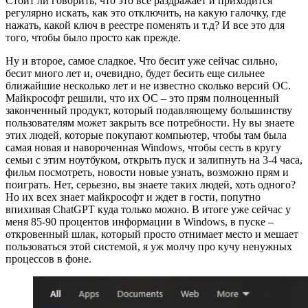
Стоит ли говорить, что это все раздражает и приходится
регулярно искать, как это отключить, на какую галочку, где
нажать, какой ключ в реестре поменять и т.д? И все это для
того, чтобы было просто как прежде.
Ну и второе, самое сладкое. Что бесит уже сейчас сильно,
бесит много лет и, очевидно, будет бесить еще сильнее
ближайшие несколько лет и не известно сколько версий ОС.
Майкрософт решили, что их ОС – это прям полноценный
законченный продукт, который подавляющему большинству
пользователям может закрыть все потребности. Ну вы знаете
этих людей, которые покупают компьютер, чтобы там была
самая новая и навороченная Windows, чтобы сесть в кругу
семьи с этим ноутбуком, открыть пуск и залипнуть на 3-4 часа,
фильм посмотреть, новости новые узнать, возможно прям и
поиграть. Нет, серьезно, вы знаете таких людей, хоть одного?
Но их всех знает майкрософт и ждет в гости, попутно
впихивая ChatGPT куда только можно. В итоге уже сейчас у
меня 85-90 процентов информации в Windows, в пуске –
откровенный шлак, который просто отнимает место и мешает
пользоваться этой системой, я уж молчу про кучу ненужных
процессов в фоне.