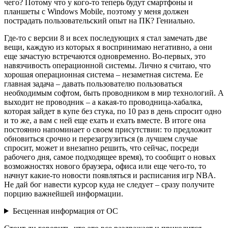
чего? Потому что у кого-то теперь будут смартфоны и
планшеты с Windows Mobile, поэтому у меня должен
пострадать пользовательский опыт на ПК? Гениально.
Где-то с версии 8 и всех последующих я стал замечать две
вещи, каждую из которых я воспринимаю негативно, а они
еще зачастую встречаются одновременно. Во-первых, это
навязчивость операционной системы. Лично я считаю, что
хорошая операционная система – незаметная система. Ее
главная задача – давать пользователю пользоваться
необходимым софтом, быть проводником в мир технологий. А
выходит не проводник – а какая-то проводница-хабалка,
которая зайдет в купе без стука, по 10 раз в день спросит одно
и то же, а вам с ней еще ехать и ехать вместе. В итоге она
постоянно напоминает о своем присутствии: то предложит
обновиться срочно и перезагрузиться (в лучшем случае
спросит, может и внезапно решить, что сейчас, посреди
рабочего дня, самое подходящее время), то сообщит о новых
возможностях нового браузера, офиса или еще чего-то, то
начнут какие-то новости появляться и расписания игр NBA.
Не дай бог навести курсор куда не следует – сразу получите
порцию важнейшей информации.
Бесценная информация от ОС