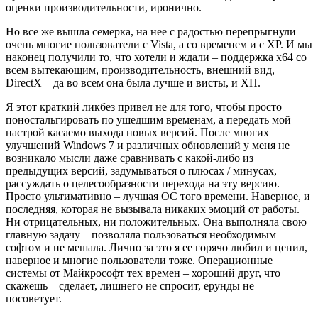
оценки производительности, иронично.
Но все же вышла семерка, на нее с радостью перепрыгнули
очень многие пользователи с Vista, а со временем и с XP. И мы
наконец получили то, что хотели и ждали – поддержка x64 со
всем вытекающим, производительность, внешний вид,
DirectX – да во всем она была лучше и висты, и ХП.
Я этот краткий ликбез привел не для того, чтобы просто
поностальгировать по ушедшим временам, а передать мой
настрой касаемо выхода новых версий. После многих
улучшений Windows 7 и различных обновлений у меня не
возникало мысли даже сравнивать с какой-либо из
предыдущих версий, задумываться о плюсах / минусах,
рассуждать о целесообразности перехода на эту версию.
Просто ультимативно – лучшая ОС того времени. Наверное, и
последняя, которая не вызывала никаких эмоций от работы.
Ни отрицательных, ни положительных. Она выполняла свою
главную задачу – позволяла пользоваться необходимым
софтом и не мешала. Лично за это я ее горячо любил и ценил,
наверное и многие пользователи тоже. Операционные
системы от Майкрософт тех времен – хороший друг, что
скажешь – сделает, лишнего не спросит, ерунды не
посоветует.