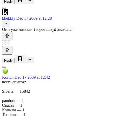
Reply
khekkly
Dec 17 2009 at 12:28
Они уже назвали )
здравствуй Землянин
Reply
Korich
Dec 17 2009 at 12:42
весть список:
Siberia — 15842
pandora — 2
Caucas — 1
Колыма — 1
Terminus — 1