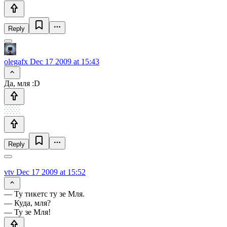
Reply
olegafx
Dec 17 2009 at 15:43
Да, мля :D
Reply
vtv
Dec 17 2009 at 15:52
— Ту тикетс ту зе Мля.
— Куда, мля?
— Ту зе Мля!