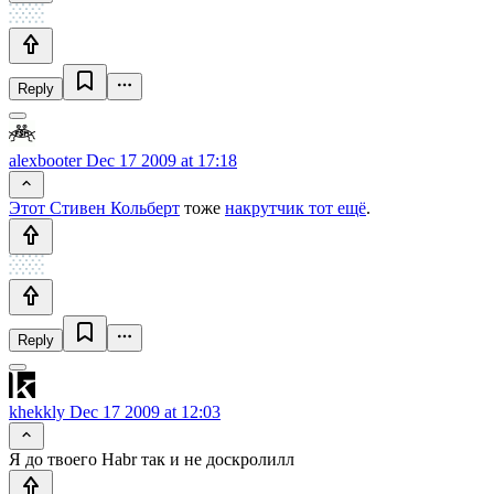
Reply
alexbooter
Dec 17 2009 at 17:18
Этот Стивен Кольберт
тоже
накрутчик тот ещё
.
Reply
khekkly
Dec 17 2009 at 12:03
Я до твоего Habr так и не доскролилл