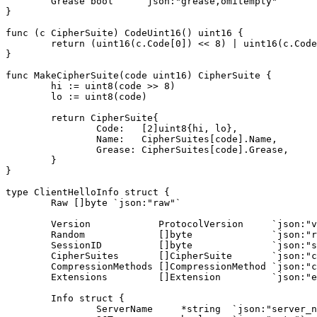
	Grease bool     `json:"grease,omitempty"`

}

func (c CipherSuite) CodeUint16() uint16 {

	return (uint16(c.Code[0]) << 8) | uint16(c.Code[1])

}

func MakeCipherSuite(code uint16) CipherSuite {

	hi := uint8(code >> 8)

	lo := uint8(code)

	return CipherSuite{

		Code:   [2]uint8{hi, lo},

		Name:   CipherSuites[code].Name,

		Grease: CipherSuites[code].Grease,

	}

}

type ClientHelloInfo struct {

	Raw []byte `json:"raw"`

	Version            ProtocolVersion     `json:"version"`

	Random             []byte              `json:"random"`

	SessionID          []byte              `json:"session_id"`

	CipherSuites       []CipherSuite       `json:"cipher_suites"`

	CompressionMethods []CompressionMethod `json:"compression_methods"`

	Extensions         []Extension         `json:"extensions"`

	Info struct {

		ServerName     *string  `json:"server_name"`
