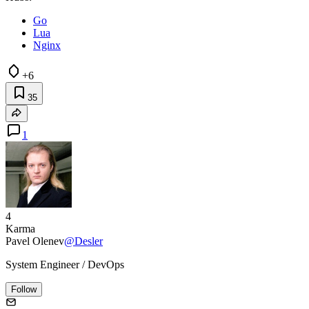
Go
Lua
Nginx
+6
35
1
4
Karma
Pavel Olenev
@Desler
System Engineer / DevOps
Follow