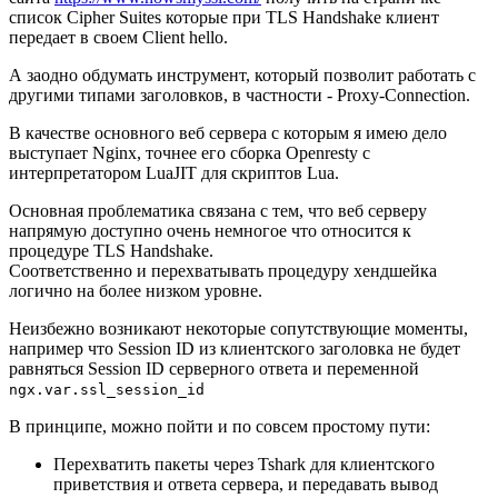
список Cipher Suites которые при TLS Handshake клиент
передает в своем Client hello.
А заодно обдумать инструмент, который позволит работать с
другими типами заголовков, в частности - Proxy-Connection.
В качестве основного веб сервера с которым я имею дело
выступает Nginx, точнее его сборка Openresty с
интерпретатором LuaJIT для скриптов Lua.
Основная проблематика связана с тем, что веб серверу
напрямую доступно очень немногое что относится к
процедуре TLS Handshake.
Соответственно и перехватывать процедуру хендшейка
логично на более низком уровне.
Неизбежно возникают некоторые сопутствующие моменты,
например что Session ID из клиентского заголовка не будет
равняться Session ID серверного ответа и переменной
ngx.var.ssl_session_id
В принципе, можно пойти и по совсем простому пути:
Перехватить пакеты через Tshark для клиентского
приветствия и ответа сервера, и передавать вывод