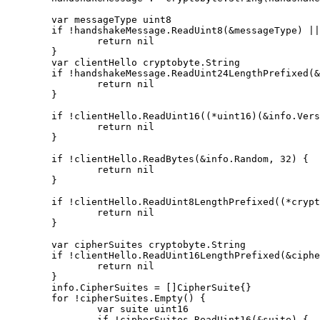
	var messageType uint8

	if !handshakeMessage.ReadUint8(&messageType) || messageType != 1 {

		return nil

	}

	var clientHello cryptobyte.String

	if !handshakeMessage.ReadUint24LengthPrefixed(&clientHello) || !handshakeMessage.Empty() {

		return nil

	}

	if !clientHello.ReadUint16((*uint16)(&info.Version)) {

		return nil

	}

	if !clientHello.ReadBytes(&info.Random, 32) {

		return nil

	}

	if !clientHello.ReadUint8LengthPrefixed((*cryptobyte.String)(&info.SessionID)) {

		return nil

	}

	var cipherSuites cryptobyte.String

	if !clientHello.ReadUint16LengthPrefixed(&cipherSuites) {

		return nil

	}

	info.CipherSuites = []CipherSuite{}

	for !cipherSuites.Empty() {

		var suite uint16

		if !cipherSuites.ReadUint16(&suite) {
