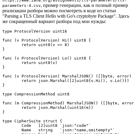
https://www.iana.org/assignments/tls-parameters/tls-
, пример генерации, как и полный пример
parameters-4.csv
реализации разбора можно посмотреть в коде из статьи
"Parsing a TLS Client Hello with Go's cryptobyte Package". Здесь
же сокращенный вариант разбора под мои нужды:
type ProtocolVersion uint16

func (v ProtocolVersion) Hi() uint8 {

	return uint8(v >> 8)

}

func (v ProtocolVersion) Lo() uint8 {

	return uint8(v)

}

func (v ProtocolVersion) MarshalJSON() ([]byte, error) 
	return json.Marshal([2]uint8{v.Hi(), v.Lo()})

}

type CompressionMethod uint8

func (m CompressionMethod) MarshalJSON() ([]byte, error
	return json.Marshal(uint16(m))

}

type CipherSuite struct {

	Code   [2]uint8 `json:"code"`

	Name   string   `json:"name,omitempty"`
