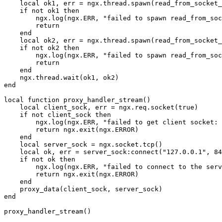
    local ok1, err = ngx.thread.spawn(read_from_socket_
    if not ok1 then

        ngx.log(ngx.ERR, "failed to spawn read_from_soc
        return

    end

    local ok2, err = ngx.thread.spawn(read_from_socket_
    if not ok2 then

        ngx.log(ngx.ERR, "failed to spawn read_from_soc
        return

    end

    ngx.thread.wait(ok1, ok2)

end

local function proxy_handler_stream()

    local client_sock, err = ngx.req.socket(true)

    if not client_sock then

        ngx.log(ngx.ERR, "failed to get client socket: 
        return ngx.exit(ngx.ERROR)

    end

    local server_sock = ngx.socket.tcp()

    local ok, err = server_sock:connect("127.0.0.1", 84
    if not ok then

        ngx.log(ngx.ERR, "failed to connect to the serv
        return ngx.exit(ngx.ERROR)

    end

    proxy_data(client_sock, server_sock)

end

proxy_handler_stream()