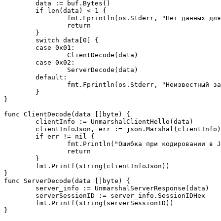
	data := buf.Bytes()

	if len(data) < 1 {

		fmt.Fprintln(os.Stderr, "Нет данных для чтения")

		return

	}

	switch data[0] {

	case 0x01:

		ClientDecode(data)

	case 0x02:

		ServerDecode(data)

	default:

		fmt.Fprintln(os.Stderr, "Неизвестный заголовок")

	}

}

func ClientDecode(data []byte) {

	clientInfo := UnmarshalClientHello(data)

	clientInfoJson, err := json.Marshal(clientInfo)

	if err != nil {

		fmt.Println("Ошибка при кодировании в JSON:", err)

		return

	}

	fmt.Printf(string(clientInfoJson))

}

func ServerDecode(data []byte) {

	server_info := UnmarshalServerResponse(data)

	serverSessionID := server_info.SessionIDHex

	fmt.Printf(string(serverSessionID))

}