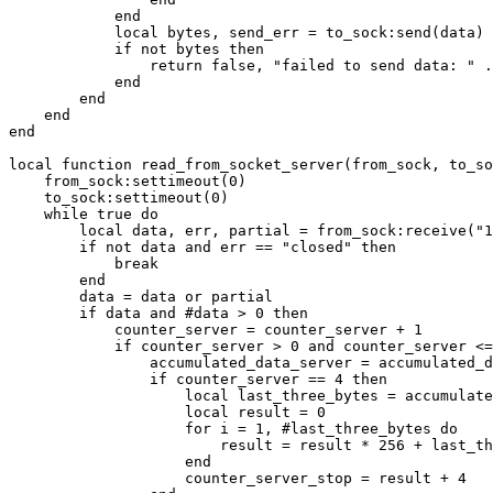
            end

            local bytes, send_err = to_sock:send(data)

            if not bytes then

                return false, "failed to send data: " .
            end

        end

    end

end

local function read_from_socket_server(from_sock, to_so
    from_sock:settimeout(0)

    to_sock:settimeout(0)

    while true do

        local data, err, partial = from_sock:receive("1
        if not data and err == "closed" then

            break

        end

        data = data or partial

        if data and #data > 0 then

            counter_server = counter_server + 1

            if counter_server > 0 and counter_server <=
                accumulated_data_server = accumulated_d
                if counter_server == 4 then

                    local last_three_bytes = accumulate
                    local result = 0

                    for i = 1, #last_three_bytes do

                        result = result * 256 + last_th
                    end

                    counter_server_stop = result + 4
