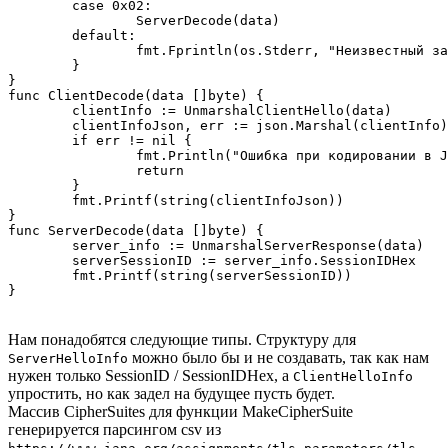
	case 0x02:

		ServerDecode(data)

	default:

		fmt.Fprintln(os.Stderr, "Неизвестный заголовок")

	}

}

func ClientDecode(data []byte) {

	clientInfo := UnmarshalClientHello(data)

	clientInfoJson, err := json.Marshal(clientInfo)

	if err != nil {

		fmt.Println("Ошибка при кодировании в JSON:", err)

		return

	}

	fmt.Printf(string(clientInfoJson))

}

func ServerDecode(data []byte) {

	server_info := UnmarshalServerResponse(data)

	serverSessionID := server_info.SessionIDHex

	fmt.Printf(string(serverSessionID))

}
Нам понадобятся следующие типы. Структуру для
можно было бы и не создавать, так как нам
ServerHelloInfo
нужен только SessionID / SessionIDHex, а
ClientHelloInfo
упростить, но как задел на будущее пусть будет.
Массив CipherSuites для функции MakeCipherSuite
генерируется парсингом csv из