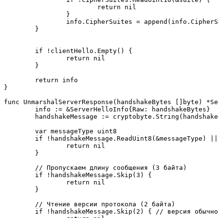
			return nil

		}

		info.CipherSuites = append(info.CipherSuites, MakeCipherSuite(suite))

	}

	if !clientHello.Empty() {

		return nil

	}

	return info

}

func UnmarshalServerResponse(handshakeBytes []byte) *Se
	info := &ServerHelloInfo{Raw: handshakeBytes}

	handshakeMessage := cryptobyte.String(handshakeBytes)

	var messageType uint8

	if !handshakeMessage.ReadUint8(&messageType) || messageType != 2 {

		return nil

	}

	// Пропускаем длину сообщения (3 байта)

	if !handshakeMessage.Skip(3) {

		return nil

	}

	// Чтение версии протокола (2 байта)

	if !handshakeMessage.Skip(2) { // версия обычно пропускается
