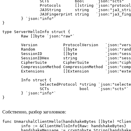
		SCTs           bool     `json:"scts"`

		Protocols      []string `json:"protocols"`

		JA3String      string   `json:"ja3_string"`

		JA3Fingerprint string   `json:"ja3_fingerprint"`

	} `json:"info"`

}

type ServerHelloInfo struct {

	Raw []byte `json:"raw"`

	Version           ProtocolVersion   `json:"version"`

	Random            []byte            `json:"random"`

	SessionID         []byte            `json:"session_id_string"`

	SessionIDHex      string            `json:"session_id"`

	CipherSuite       CipherSuite       `json:"cipher_suite"`

	CompressionMethod CompressionMethod `json:"compression_method"`

	Extensions        []Extension       `json:"extensions"`

	Info struct {

		SelectedProtocol *string `json:"selected_protocol"`

		SCTs             bool    `json:"scts"`

	} `json:"info"`

}
Собственно, разбор заголовков:
func UnmarshalClientHello(handshakeBytes []byte) *Clien
	info := &ClientHelloInfo{Raw: handshakeBytes}

	handshakeMessage := cryptobyte.String(handshakeBytes)
