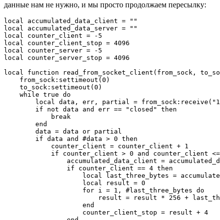
данные нам не нужно, и мы просто продолжаем пересылку:
local accumulated_data_client = ""

local accumulated_data_server = ""

local counter_client = -5

local counter_client_stop = 4096

local counter_server = -5

local counter_server_stop = 4096

local function read_from_socket_client(from_sock, to_so
    from_sock:settimeout(0)

    to_sock:settimeout(0)

    while true do

        local data, err, partial = from_sock:receive("1
        if not data and err == "closed" then

            break

        end

        data = data or partial

        if data and #data > 0 then

            counter_client = counter_client + 1

            if counter_client > 0 and counter_client <=
                accumulated_data_client = accumulated_d
                if counter_client == 4 then

                    local last_three_bytes = accumulate
                    local result = 0

                    for i = 1, #last_three_bytes do

                        result = result * 256 + last_th
                    end

                    counter_client_stop = result + 4

                end
