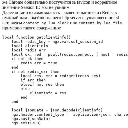
же Chrome обязательно постучится за favicon и корректное
значение Session ID мы не увидим.
Далее остается самая малость - вывести данные из Redis: в
нужный нам локейшн нашего http server слушающего по ssl
вставляем
или
content_by_lua_block
content_by_lua_file
примерно такого содержания:
local function getclientinfo()

    local redis_key = ngx.var.ssl_session_id

    local clientinfo

    local redis_err

    local ok, red = pcall(redis.connect, { host = redis
    if not ok then

        redis_err = true

    end

    if not redis_err then

        local res, err = red:get(redis_key)

        if err then

        elseif not res then

        else

            clientinfo = res

        end

    end

    local jsonData = json.decode(clientinfo)

    ngx.header.content_type = 'application/json; charse
    ngx.say(jsonData)

    ngx.exit(200)
