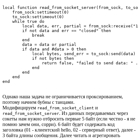
local function read_from_socket_server(from_sock, to_so
    from_sock:settimeout(0)

    to_sock:settimeout(0)

    while true do

        local data, err, partial = from_sock:receive("1
        if not data and err == "closed" then

            break

        end

        data = data or partial

        if data and #data > 0 then

            local bytes, send_err = to_sock:send(data)

            if not bytes then

                return false, "failed to send data: " .
            end

        end

    end

end
Однако наша задача не ограничивается проксированием,
поэтому начнем бубны с танцами.
Модифицируем
и
read_from_socket_client
. Из данных передаваемых через
read_from_socket_server
сокеты нам нужно отбросить первые 5 байт (если честно - я не
помню зачем они, сорри). 6 байт будет содержать код
заголовка (01 - клиентский hello, 02 - серверный ответ), далее -
3 байта длины сообщения. Далее читать и агрегировать