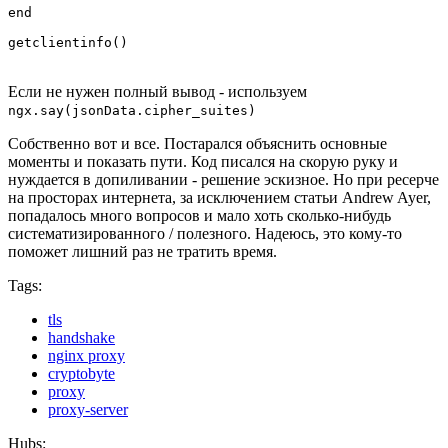
end

getclientinfo()
Если не нужен полный вывод - используем
ngx.say(jsonData.cipher_suites)
Собственно вот и все. Постарался объяснить основные
моменты и показать пути. Код писался на скорую руку и
нуждается в допиливании - решение эскизное. Но при ресерче
на просторах интернета, за исключением статьи Andrew Ayer,
попадалось много вопросов и мало хоть сколько-нибудь
систематизированного / полезного. Надеюсь, это кому-то
поможет лишний раз не тратить время.
Tags:
tls
handshake
nginx proxy
cryptobyte
proxy
proxy-server
Hubs: