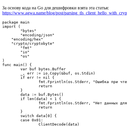
За основу кода на Go для дешифровки взята эта статья:
https://www.agwa.name/blog/post/parsing_tls_client_hello_with_cryp
package main

import (

	"bytes"

	"encoding/json"

    "encoding/hex"

    "crypto/cryptobyte"

  	"fmt"

	"io"

	"os"

)

func main() {

	var buf bytes.Buffer

	_, err := io.Copy(&buf, os.Stdin)

	if err != nil {

		fmt.Fprintln(os.Stderr, "Ошибка при чтении:", err)

		return

	}

	data := buf.Bytes()

	if len(data) < 1 {

		fmt.Fprintln(os.Stderr, "Нет данных для чтения")

		return

	}

	switch data[0] {

	case 0x01:

		ClientDecode(data)
