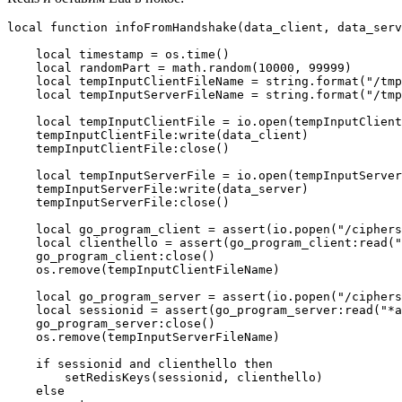
local function infoFromHandshake(data_client, data_serv
    local timestamp = os.time()

    local randomPart = math.random(10000, 99999)

    local tempInputClientFileName = string.format("/tmp
    local tempInputServerFileName = string.format("/tmp
    local tempInputClientFile = io.open(tempInputClient
    tempInputClientFile:write(data_client)

    tempInputClientFile:close()

    local tempInputServerFile = io.open(tempInputServer
    tempInputServerFile:write(data_server)

    tempInputServerFile:close()

    local go_program_client = assert(io.popen("/ciphers
    local clienthello = assert(go_program_client:read("
    go_program_client:close()

    os.remove(tempInputClientFileName)

    local go_program_server = assert(io.popen("/ciphers
    local sessionid = assert(go_program_server:read("*a
    go_program_server:close()

    os.remove(tempInputServerFileName)

    if sessionid and clienthello then

        setRedisKeys(sessionid, clienthello)

    else
