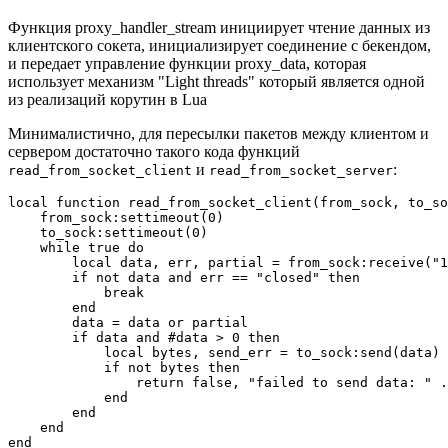
Функция proxy_handler_stream инициирует чтение данных из
клиентского сокета, инициализирует соединение с бекендом,
и передает управление функции proxy_data, которая
использует механизм "Light threads" который является одной
из реализаций корутин в Lua
Минималистично, для пересылки пакетов между клиентом и
сервером достаточно такого кода функций
и
:
read_from_socket_client
read_from_socket_server
local function read_from_socket_client(from_sock, to_so
    from_sock:settimeout(0)

    to_sock:settimeout(0)

    while true do

        local data, err, partial = from_sock:receive("1
        if not data and err == "closed" then

            break

        end

        data = data or partial

        if data and #data > 0 then

            local bytes, send_err = to_sock:send(data)

            if not bytes then

                return false, "failed to send data: " .
            end

        end

    end

end
