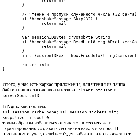
		return nil

	}

	// Чтение и пропуск случайного числа (32 байта)

	if !handshakeMessage.Skip(32) {

		return nil

	}

	var sessionIDBytes cryptobyte.String

	if !handshakeMessage.ReadUint8LengthPrefixed(&sessionIDBytes) {

		return nil

	}

	info.SessionIDHex = hex.EncodeToString(sessionIDBytes)

	return info

}
Итого, у нас есть каркас приложения, для чтения из пайпа
байтов наших заголовков и возврат
и
clientInfoJson
serverSessionID
В Nginx выставляем:
ssl_session_cache none;
ssl_session_tickets off;
keepalive_timeout 0;
таким образом избавиться от тикетов в сессиях ssl и
гарантированно создавать сессию на каждый запрос. В
противном случае, с curl все будет работать, а вот скажем тот