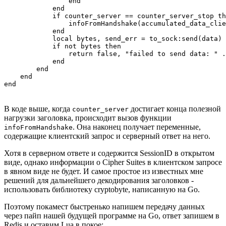
                end

            end

            if counter_server == counter_server_stop th
                infoFromHandshake(accumulated_data_clie
            end

            local bytes, send_err = to_sock:send(data)

            if not bytes then

                return false, "failed to send data: " .
            end

        end

    end

end
В коде выше, когда
достигает конца полезной
counter_server
нагрузки заголовка, происходит вызов функции
. Она наконец получает переменные,
infoFromHandshake
содержащие клиентский запрос и серверный ответ на него.
Хотя в серверном ответе и содержится SessionID в открытом
виде, однако информации о Cipher Suites в клиентском запросе
в явном виде не будет. И самое простое из известных мне
решений для дальнейшего декодирования заголовков -
использовать библиотеку cryptobyte, написанную на Go.
Поэтому покамест быстренько напишем передачу данных
через пайп нашей будущей программе на Go, ответ запишем в
Redis и оставим Lua в покое: