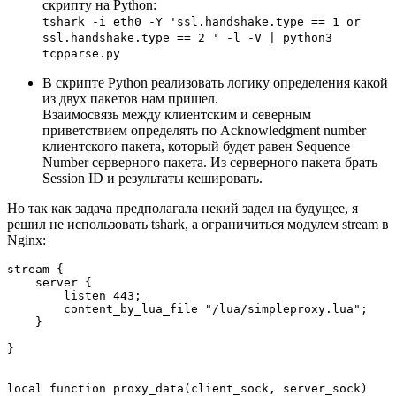
скрипту на Python:
tshark -i eth0 -Y 'ssl.handshake.type == 1 or
ssl.handshake.type == 2 ' -l -V | python3
tcpparse.py
В скрипте Python реализовать логику определения какой
из двух пакетов нам пришел.
Взаимосвязь между клиентским и северным
приветствием определять по Acknowledgment number
клиентского пакета, который будет равен Sequence
Number серверного пакета. Из серверного пакета брать
Session ID и результаты кешировать.
Но так как задача предполагала некий задел на будущее, я
решил не использовать tshark, а ограничиться модулем stream в
Nginx:
stream {

    server {

        listen 443;

        content_by_lua_file "/lua/simpleproxy.lua";

    }

}
local function proxy_data(client_sock, server_sock)
