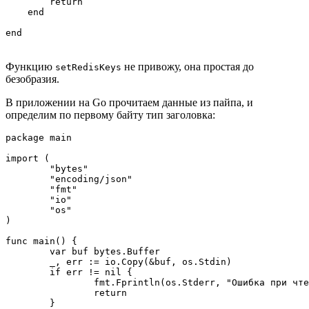
        return

    end

end
Функцию
не привожу, она простая до
setRedisKeys
безобразия.
В приложении на Go прочитаем данные из пайпа, и
определим по первому байту тип заголовка:
package main

import (

	"bytes"

	"encoding/json"

	"fmt"

	"io"

	"os"

)

func main() {

	var buf bytes.Buffer

	_, err := io.Copy(&buf, os.Stdin)

	if err != nil {

		fmt.Fprintln(os.Stderr, "Ошибка при чтении:", err)

		return

	}
