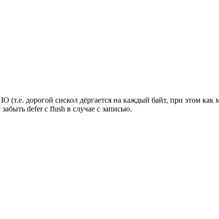
O (т.е. дорогой сискол дёргается на каждый байт, при этом как 
 забыть defer с flush в случае с записью.