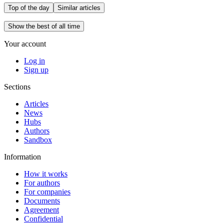
Top of the day
Similar articles
Show the best of all time
Your account
Log in
Sign up
Sections
Articles
News
Hubs
Authors
Sandbox
Information
How it works
For authors
For companies
Documents
Agreement
Confidential