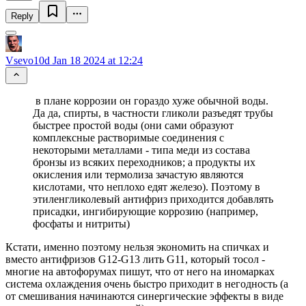
Reply
Vsevo10d
Jan 18 2024 at 12:24
в плане коррозии он гораздо хуже обычной воды.
Да да, спирты, в частности гликоли разъедят трубы
быстрее простой воды (они сами образуют
комплексные растворимые соединения с
некоторыми металлами - типа меди из состава
бронзы из всяких переходников; а продукты их
окисления или термолиза зачастую являются
кислотами, что неплохо едят железо). Поэтому в
этиленгликолевый антифриз приходится добавлять
присадки, ингибирующие коррозию (например,
фосфаты и нитриты)
Кстати, именно поэтому нельзя экономить на спичках и
вместо антифризов G12-G13 лить G11, который тосол -
многие на автофорумах пишут, что от него на иномарках
система охлаждения очень быстро приходит в негодность (а
от смешивания начинаются синергические эффекты в виде