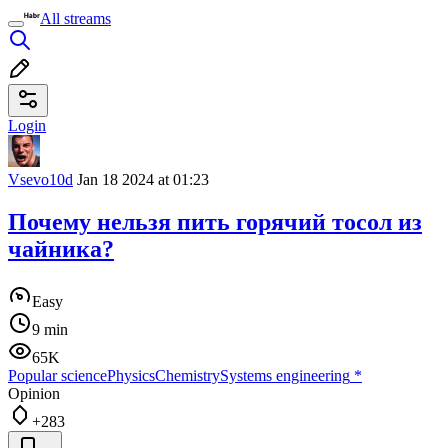
All streams
Login
Vsevo10d
Jan 18 2024 at 01:23
Почему нельзя пить горячий тосол из
чайника?
Easy
9 min
65K
Popular science
Physics
Chemistry
Systems engineering
*
Opinion
+283