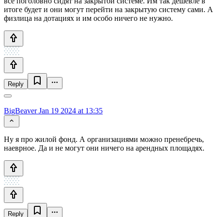
все поголовно сидят на закрытой системе. Им так дешевле в
итоге будет и они могут перейти на закрытую систему сами. А
физлица на дотациях и им особо ничего не нужно.
Reply
BigBeaver
Jan 19 2024 at 13:35
Ну я про жилой фонд. А организациями можно пренебречь,
наеврное. Да и не могут они ничего на арендных площадях.
Reply