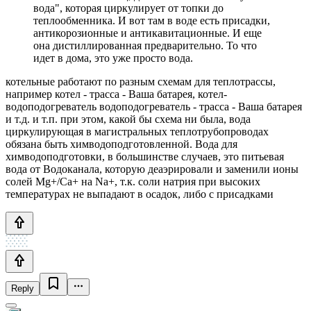
вода", которая циркулирует от топки до
теплообменника. И вот там в воде есть присадки,
антикорозионные и антикавитационные. И еще
она дистиллированная предварительно. То что
идет в дома, это уже просто вода.
котельные работают по разным схемам для теплотрассы,
например котел - трасса - Ваша батарея, котел-
водоподогреватель водоподогреватель - трасса - Ваша батарея
и т.д. и т.п. при этом, какой бы схема ни была, вода
циркулирующая в магистральных теплотрубопроводах
обязана быть химводоподготовленной. Вода для
химводоподготовки, в большинстве случаев, это питьевая
вода от Водоканала, которую деаэрировали и заменили ионы
солей Mg+/Ca+ на Na+, т.к. соли натрия при высоких
температурах не выпадают в осадок, либо с присадками
Reply