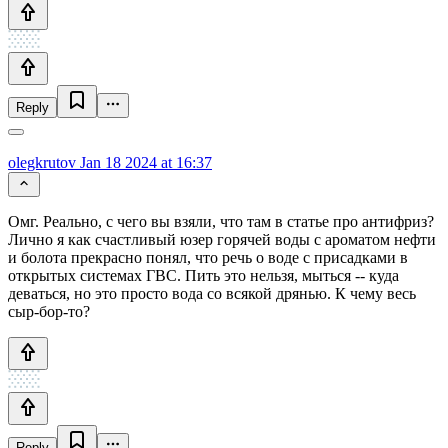
Reply
olegkrutov
Jan 18 2024 at 16:37
Омг. Реально, с чего вы взяли, что там в статье про антифриз?
Лично я как счастливый юзер горячей воды с ароматом нефти
и болота прекрасно понял, что речь о воде с присадками в
открытых системах ГВС. Пить это нельзя, мыться -- куда
деваться, но это просто вода со всякой дрянью. К чему весь
сыр-бор-то?
Reply