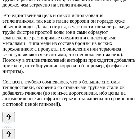
дороже, чем затрачено на этиленгликоль).
Это единственная цель и смысл использования
этиленгликоля, так как в плане коррозии он гораздо хуже
обычной воды. Да да, спирты, в частности гликоли разъедят
трубы быстрее простой воды (они сами образуют
комплексные растворимые соединения с некоторыми
металлами - типа меди из состава бронзы из всяких
переходников; а продукты их окисления или термолиза
зачастую являются кислотами, что неплохо едят железо).
Поэтому в этиленгликолевый антифриз приходится добавлять
присадки, ингибирующие коррозию (например, фосфаты и
нитриты).
Согласен, глубоко сомневаюсь, что в большие системы
теплодоставки, особенно со стальными трубами стали бы
добавлять гликоли (но не из-за дороговизны, ибо цены на
автомобильные антифризы серьезно завышены по сравнению
с оптовой ценой гликолей).