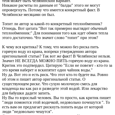
тебя может быть челябинский вариант.
Никакие расчеты по данным от "балды" этого не могут
опровергнуть. Потому что имеется конкретный факт. В
Челябинске месяцами он был.
Топит ли автор за какой-то конкретный теплообменник?
Отнюдь. Вот цитата "Вот так примерно выглядит обычный
теплообменник:" Для понимания того как идет обмен тепла
этого достаточно. Что значит слово "топит" при этом?
К чему вся критика? К тому, что можно без риска пить
горячую воду из крана, вопреки утверждению автора
оригинальной статьи? Так вот же факт! В Челябинске нельзя.
Значит НЕ ВСЕГДА МОЖНО ПИТЬ горячую воду из крана.
Критик это подтвердил. Цитирую "Если не повезет - кто-то за
это время наберет и вскипятит один чайник воды."
Ну да. Вот это и есть риск. Что этот кто-то будете вы. Ровно
об этом и пишет автор оригинальной статьи. О
существующем риске. Что сухую молочную смесь для
младенца вы как раз и разведете этой водой. Или лекарство
для бабушки дадите запить.
Ну Вы то взрослый человек. Вы то просто, как критик пишет
"люди помоются этой водичкой, недовольно почешутся ". То
есть вам он предлагает рискнуть попить воды от которой
люди "недовольно чешутся".