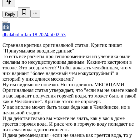
Reply
dbalabolin
Jan 18 2024 at 02:53
Странная критика оригинальной статьи. Критик пишет
"Придумываем вводные данные".
То есть все расчеты про теплообменники из учебника были
сделаны по несуществующим данным. Какие-то кастрюли в
тосоле. Это все для чего? Чтобы доказать челябинцам, что у
них вариант "более надежный чем кожухотрубный" и
который у них длился месяцами?
Ну им видимо не повезло. Но это длилось МЕСЯЦАМИ.
Оригинальная статья утверждает, что "если вы не знаете какой
в вас вариант получения горячей воды, то может быть и такой
как в Челябинске". Критик этого не опроверг.
У вас вполне может быть такая беда как в Челябинске, но в
начальной стадии.
И да действительно вы можете не знать, как у вас в доме
греется горячая вода. И риск что в горячую воду попадает не
питьевая вода однозначно есть.
И дана рекомендация - если не знаешь как греется вода, то у