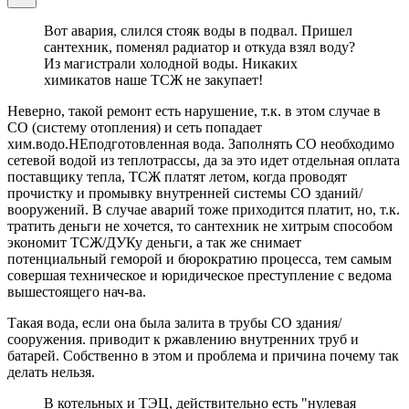
Вот авария, слился стояк воды в подвал. Пришел
сантехник, поменял радиатор и откуда взял воду?
Из магистрали холодной воды. Никаких
химикатов наше ТСЖ не закупает!
Неверно, такой ремонт есть нарушение, т.к. в этом случае в
СО (систему отопления) и сеть попадает
хим.водо.НЕподготовленная вода. Заполнять СО необходимо
сетевой водой из теплотрассы, да за это идет отдельная оплата
поставщику тепла, ТСЖ платят летом, когда проводят
прочистку и промывку внутренней системы СО зданий/
вооружений. В случае аварий тоже приходится платит, но, т.к.
тратить деньги не хочется, то сантехник не хитрым способом
экономит ТСЖ/ДУКу деньги, а так же снимает
потенциальный геморой и бюрократию процесса, тем самым
совершая техническое и юридическое преступление с ведома
вышестоящего нач-ва.
Такая вода, если она была залита в трубы СО здания/
сооружения. приводит к ржавлению внутренних труб и
батарей. Собственно в этом и проблема и причина почему так
делать нельзя.
В котельных и ТЭЦ, действительно есть "нулевая