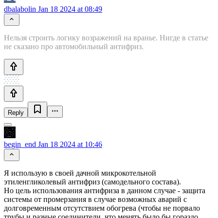
dbalabolin
Jan 18 2024 at 08:49
Нельзя строить логику возражений на вранье. Нигде в статье
не сказано про автомобильный антифриз.
Reply
begin_end
Jan 18 2024 at 10:46
Я использую в своей дачной микрокотельной
этиленгликолевый антифриз (самодельного состава).
Но цель использования антифриза в данном случае - защита
системы от промерзания в случае возможных аварий с
долговременным отсутствием обогрева (чтобы не порвало
трубы и разные соединители, что менять было бы гораздо