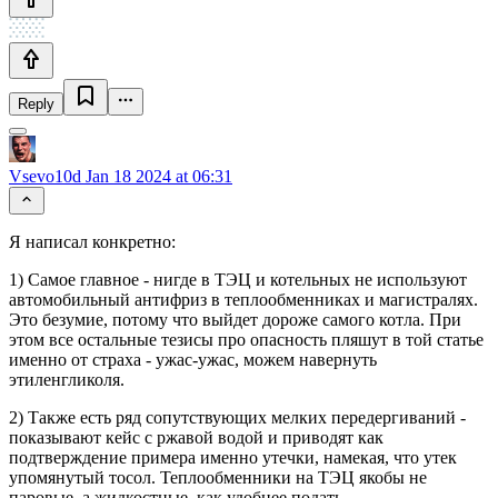
Reply
Vsevo10d
Jan 18 2024 at 06:31
Я написал конкретно:
1) Самое главное - нигде в ТЭЦ и котельных не используют
автомобильный антифриз в теплообменниках и магистралях.
Это безумие, потому что выйдет дороже самого котла. При
этом все остальные тезисы про опасность пляшут в той статье
именно от страха - ужас-ужас, можем навернуть
этиленгликоля.
2) Также есть ряд сопутствующих мелких передергиваний -
показывают кейс с ржавой водой и приводят как
подтверждение примера именно утечки, намекая, что утек
упомянутый тосол. Теплообменники на ТЭЦ якобы не
паровые, а жидкостные, как удобнее подать.