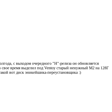
полгода, с выходом очередного "H"-релиза он обновляется
я в свое время выделил под Ventoy старый ненужный M2 на 128Г
- такой вот диск эникейшика-переустановщика :)