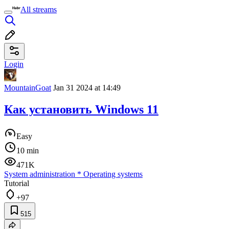
All streams
Login
MountainGoat
Jan 31 2024 at 14:49
Как установить Windows 11
Easy
10 min
471K
System administration
*
Operating systems
Tutorial
+97
515