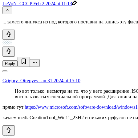
LeVoN_CCCP
Feb 2 2024 at 11:13
... заместо линукса из под которого поставил на запись эту флеш
Reply
Grigory_Otrepyev
Jan 31 2024 at 15:10
Но вот только, несмотря на то, что у него расширение .IS
воспользоваться специальной программой. Для записи н
прямо тут
https://www.microsoft.com/software-download/windows1
качаем mediaCreationTool_Win11_23H2 и никаких руфусов не н