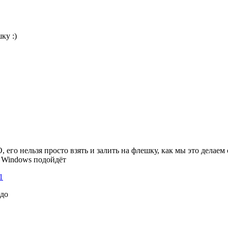
ку :)
O, его нельзя просто взять и залить на флешку, как мы это дела
а Windows подойдёт
1
адо