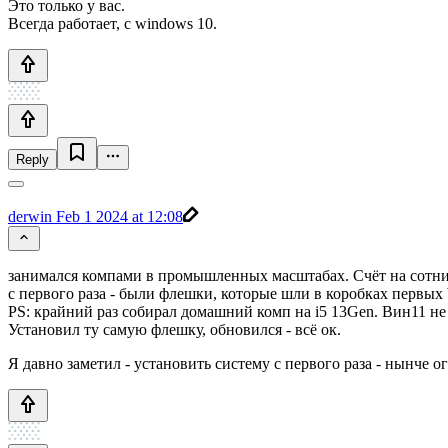
Это только у вас.
Всегда работает, с windows 10.
Reply
derwin
Feb 1 2024 at 12:08
занимался компами в промышленных масштабах. Счёт на сотни,
с первого раза - были флешки, которые шли в коробках первых 
PS: крайний раз собирал домашний комп на i5 13Gen. Вин11 не в
Установил ту самую флешку, обновился - всё ок.
Я давно заметил - установить систему с первого раза - нынче ог