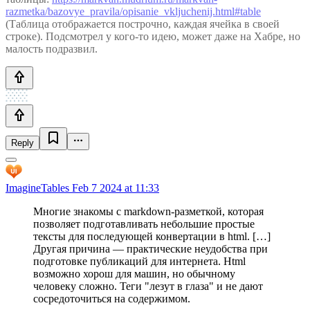
razmetka/bazovye_pravila/opisanie_vkljuchenij.html#table
(Таблица отображается построчно, каждая ячейка в своей
строке). Подсмотрел у кого-то идею, может даже на Хабре, но
малость подразвил.
Reply
ImagineTables
Feb 7 2024 at 11:33
Многие знакомы с markdown-разметкой, которая
позволяет подготавливать небольшие простые
тексты для последующей конвертации в html. […]
Другая причина — практические неудобства при
подготовке публикаций для интернета. Html
возможно хорош для машин, но обычному
человеку сложно. Теги "лезут в глаза" и не дают
сосредоточиться на содержимом.