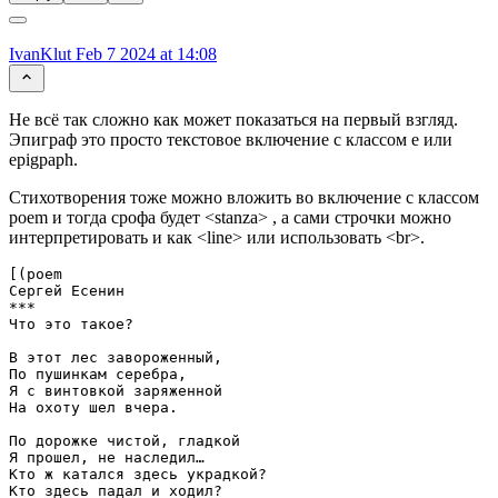
IvanKlut
Feb 7 2024 at 14:08
Не всё так сложно как может показаться на первый взгляд.
Эпиграф это просто текстовое включение с классом e или
epigpaph.
Стихотворения тоже можно вложить во включение с классом
poem и тогда срофа будет <stanza> , а сами строчки можно
интерпретировать и как <line> или использовать <br>.
[(poem

Cергей Есенин

***

Что это такое?

В этот лес завороженный,

По пушинкам серебра,

Я с винтовкой заряженной

На охоту шел вчера.

По дорожке чистой, гладкой

Я прошел, не наследил…

Кто ж катался здесь украдкой?

Кто здесь падал и ходил?
