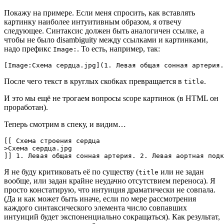
Покажу на примере. Если меня спросить, как вставлять
картинку наиболее интуитивным образом, я отвечу
следующее. Синтаксис должен быть аналогичен ссылке, а
чтобы не было disambiguity между ссылками и картинками,
надо префикс
. То есть, например, так:
Image:
После чего текст в круглых скобках превращается в
.
title
И это мы ещё не трогаем вопросы scope картинок (в HTML он
проработан).
Теперь смотрим в спеку, и видим…
[[ Схема строения сердца

>Схема сердца.jpg

Я не буду критиковать её по существу (
или не задан
title
вообще, или задан крайне неудачно отсутствием переноса). Я
просто констатирую, что интуиция драматически не совпала.
(Да и как может быть иначе, если по мере рассмотрения
каждого синтаксического элемента число совпавших
интуиций будет экспоненциально сокращаться). Как результат,