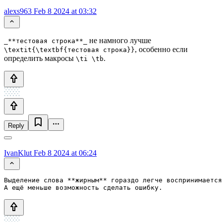
alexs963
Feb 8 2024 at 03:32
не намного лучше
_**тестовая строка**_
, особенно если
\textit{\textbf{тестовая строка}}
определить макросы
.
\ti \tb
Reply
IvanKlut
Feb 8 2024 at 06:24
Выделение слова **жирным** гораздо легче воспринимается
А ещё меньше возможность сделать ошибку.