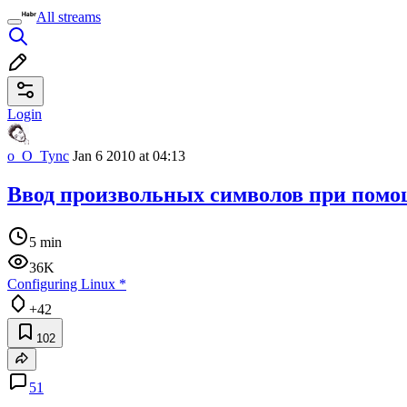
All streams
Login
o_O_Tync
Jan 6 2010 at 04:13
Ввод произвольных символов при помо
5 min
36K
Configuring Linux
*
+42
102
51