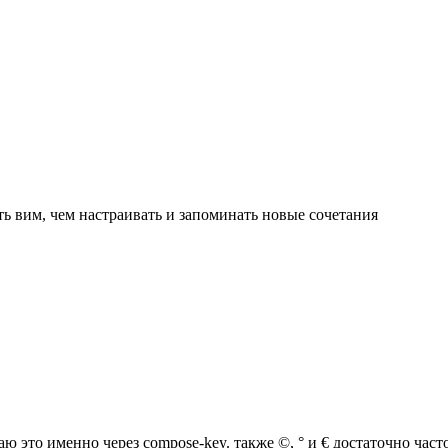
ить вим, чем настраивать и запоминать новые сочетания
лаю это именно через compose-key. также ©, ° и € достаточно ча