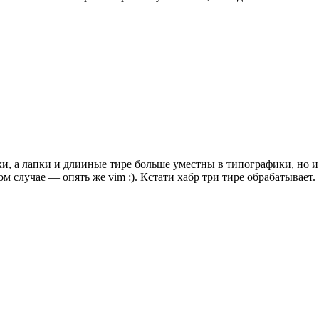
и, а лапки и длииные тире больше уместны в типографики, но и
м случае — опять же vim :). Кстати хабр три тире обрабатывает.