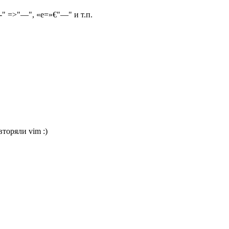
--" =>"—", «e=»€"—" и т.п.
торяли vim :)