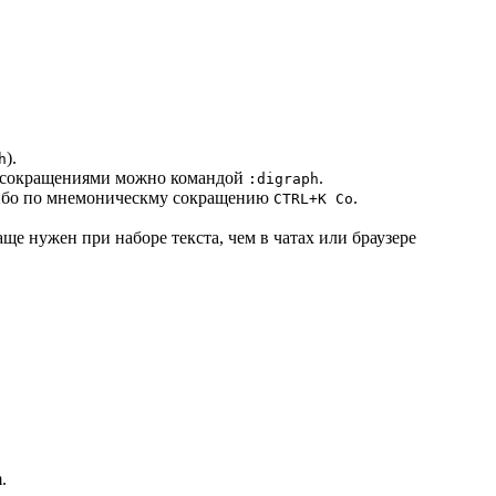
).
h
и сокращениями можно командой
.
:digraph
бо по мнемоническму сокращению
.
CTRL+K Co
аще нужен при наборе текста, чем в чатах или браузере
.