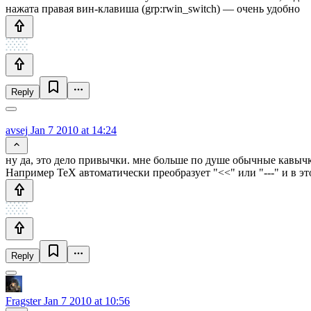
нажата правая вин-клавиша (grp:rwin_switch) — очень удобно
Reply
avsej
Jan 7 2010 at 14:24
ну да, это дело привычки. мне больше по душе обычные кавычк
Hапример TeX автоматически преобразует "<<" или "---" и в это
Reply
Fragster
Jan 7 2010 at 10:56