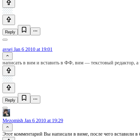
Reply
avsej
Jan 6 2010 at 19:01
написать в вим и вставить в ФФ, вим — текстовый редактор, а
Reply
Mezomish
Jan 6 2010 at 19:29
Этот комментарий Вы написали в виме, после чего вставили в 