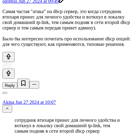
olegtsss
Jun 27 2024 at 09:49
Самая частая "атака" на dhcp сервер, это когда сотрудник
втихаря принес для личного удобства и воткнул в локалку
свой домашний tp-link, тем самым подняв в сети второй dhcp
сервер и тем самым передав привет админу).
Было бы интересно почитать про использование dhcp опций:
для чего существуют, как применяются, типовые решения.
Reply
Akina
Jun 27 2024 at 10:07
сотрудник втихаря принес для личного удобства и
воткнул в локалку свой домашний tp-link, тем
самым подняв в сети второй dhcp сервер