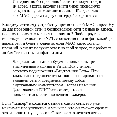
Интернет по беспроводной сети, то получит один
IP-адрес, а когда захочет выйти через проводную
сеть, то получит совершенно иной IP-адрес, так
как MAC-адреса на двух интерфейсах разнятся.
Каждому
сетевому
устройству присвоен свой MAC-адрес. Ну
да для проводной сети и беспроводной сети разные ip-адреса,
но чему и кому это мешает не понятно? Любой роутер
использует технологию NAT, соответственно пофиг какой ip-
адреса был и будет у клиента, если MAC-адрес остался
прежний, клиент получит ответ на свой запрос, так работает
любая "серая сеть" и офиса и дома.
Для реализации атаки будем использовать три
виртуальные машины в Virtual Box с типом
сетевого подключения «Внутренняя Сеть». При
таком типе подключения машины изолированы от
внешней сети и соединены между собой
виртуальным коммутатором. Первая из машин
будет являться DHCP-сервером, вторая –
пользователем сети, последняя – хакером.
Если "хацкер" находится с вами в одной сети, это уже
максимальное упущение и меньшее, что он сможет сделать
это заполнить пул адресов. Опять же это лечится легко,