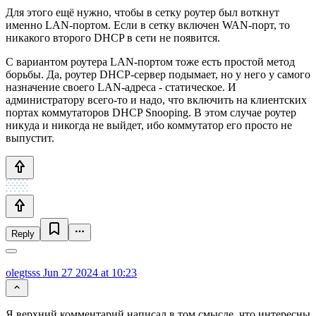
Для этого ещё нужно, чтобы в сетку роутер был воткнут
именно LAN-портом. Если в сетку включен WAN-порт, то
никакого второго DHCP в сети не появится.
С вариантом роутера LAN-портом тоже есть простой метод
борьбы. Да, роутер DHCP-сервер подымает, но у него у самого
назначение своего LAN-адреса - статическое. И
администратору всего-то и надо, что включить на клиентских
портах коммутаторов DHCP Snooping. В этом случае роутер
никуда и никогда не выйдет, ибо коммутатор его просто не
выпустит.
Reply
olegtsss
Jun 27 2024 at 10:23
Я верхний комментарий написал в том смысле, что интересны