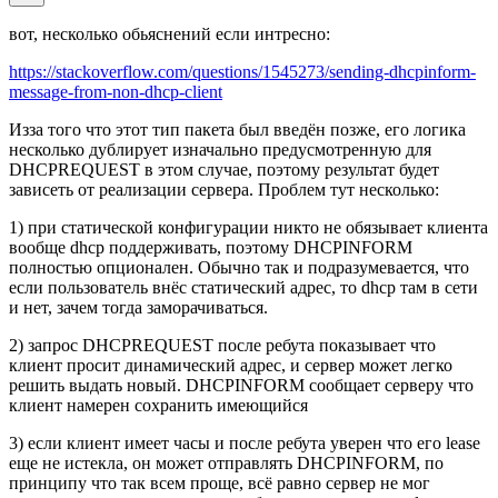
вот, несколько обьяснений если интресно:
https://stackoverflow.com/questions/1545273/sending-dhcpinform-
message-from-non-dhcp-client
Изза того что этот тип пакета был введён позже, его логика
несколько дублирует изначально предусмотренную для
DHCPREQUEST в этом случае, поэтому результат будет
зависеть от реализации сервера. Проблем тут несколько:
1) при статической конфигурации никто не обязывает клиента
вообще dhcp поддерживать, поэтому DHCPINFORM
полностью опционален. Обычно так и подразумевается, что
если пользователь внёс статический адрес, то dhcp там в сети
и нет, зачем тогда заморачиваться.
2) запрос DHCPREQUEST после ребута показывает что
клиент просит динамический адрес, и сервер может легко
решить выдать новый. DHCPINFORM сообщает серверу что
клиент намерен сохранить имеющийся
3) если клиент имеет часы и после ребута уверен что его lease
еще не истекла, он может отправлять DHCPINFORM, по
принципу что так всем проще, всё равно сервер не мог