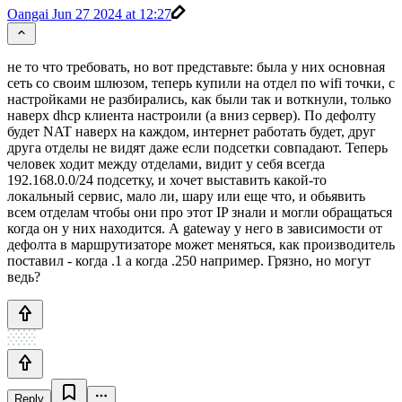
Oangai
Jun 27 2024 at 12:27
не то что требовать, но вот представьте: была у них основная
сеть со своим шлюзом, теперь купили на отдел по wifi точки, с
настройками не разбирались, как были так и воткнули, только
наверх dhcp клиента настроили (а вниз сервер). По дефолту
будет NAT наверх на каждом, интернет работать будет, друг
друга отделы не видят даже если подсетки совпадают. Теперь
человек ходит между отделами, видит у себя всегда
192.168.0.0/24 подсетку, и хочет выставить какой-то
локальный сервис, мало ли, шару или еще что, и обьявить
всем отделам чтобы они про этот IP знали и могли обращаться
когда он у них находится. А gateway у него в зависимости от
дефолта в маршрутизаторе может меняться, как производитель
поставил - когда .1 а когда .250 например. Грязно, но могут
ведь?
Reply