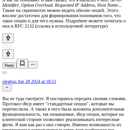
Identifier
,
Option Overload
,
Requested IP Address
,
Host Name
...
Также на скриншотах можно видеть обилие опций. Этого
вполне достаточно для формирования понимания того, что
такое опции и для чего нужны. Подробнее можете почитать о
них в RFC 2132 (ссылка в используемой литературе)
Reply
olegtsss
Jun 28 2024 at 18:51
Вы не туда смотрите. Я постараюсь передать своими словами.
Протокол dhcp имеет "стандартные опции", которые вы
перечислили. А также в него была заложена дополнительная
функциональность, так называемые, dhcp опции, которые на
клиентской стороне позволяют реализовывать интересные
фичи. Я вам как раз о них говорю. Именно возможность их
применения в корпоративных сетях дает особенную тех