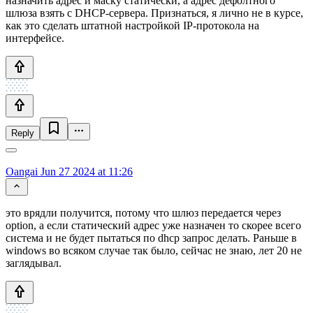
назначить адрес и маску статически, а адрес дефолтного
шлюза взять с DHCP-сервера. Признаться, я лично не в курсе,
как это сделать штатной настройкой IP-протокола на
интерфейсе.
Reply
Oangai
Jun 27 2024 at 11:26
это врядли получится, потому что шлюз передается через
option, а если статический адрес уже назначен то скорее всего
система и не будет пытаться по dhcp запрос делать. Раньше в
windows во всяком случае так было, сейчас не знаю, лет 20 не
заглядывал.