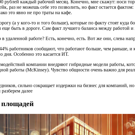
00 рублей каждый рабочий месяц. Конечно, мне скажут: носи тор
йк, раз не можешь себе это позволить, но факт остается фактом:
ако это явно не про траты на кафе.
орогу (а у кого-то и того больше), которые по факту стоят куда 
н еще быть в дороге. Сам факт лучшего баланса между работой и
 в удаленной работе? Есть, конечно, есть. Вот же они, слева на
4% работников сообщают, что работают больше, чем раньше, и 
о дня. Особенно это касается ИТ.
модействий компании внедряют гибридные модели работы, кото
ной работы (McKinsey). Чувство общности очень важно для реа
удников, сильно сокращает издержки на бизнес для компаний, но
 разберем далее
х площадей