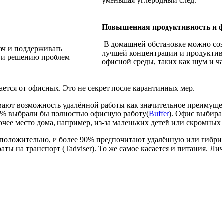
уменьшая углеродный след.
Повышенная продуктивность и 
В домашней обстановке можно созд
ач и поддерживать
лучшей концентрации и продуктив
ю и решению проблем
офисной среды, таких как шум и ч
ется от офисных. Это не секрет после карантинных мер.
вают возможность удалённой работы как значительное преимуще
1% выбрали бы полностью офисную работу​(
Buffer
)​. Офис выбир
чее место дома, например, из-за маленьких детей или скромных
положительно, и более 90% предпочитают удалённую или гибри
ты на транспорт (Tadviser). То же самое касается и питания. 