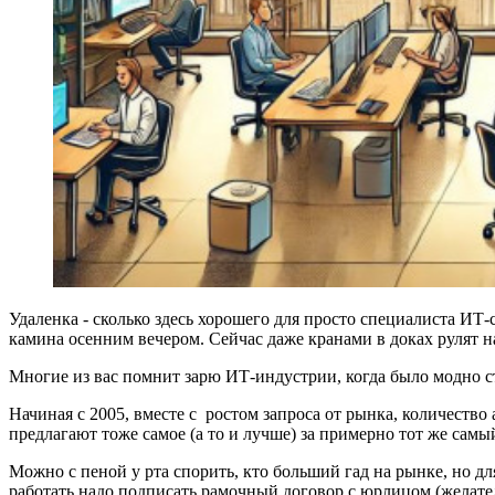
Удаленка - сколько здесь хорошего для просто специалиста ИТ-
камина осенним вечером. Сейчас даже кранами в доках рулят н
Многие из вас помнит зарю ИТ-индустрии, когда было модно ст
Начиная с 2005, вместе с ростом запроса от рынка, количество
предлагают тоже самое (а то и лучше) за примерно тот же самый
Можно с пеной у рта спорить, кто больший гад на рынке, но д
работать надо подписать рамочный договор с юрлицом (желате