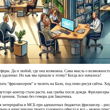
сферы. Да и любой, где она возможна. Сама мысль о возможности 
а удаленке. Но как мы пришли к этому? Когда все началось?
ать “фрилансером” и чилить на Бали, под пиво рисуя сайты. Хо
 аутсорс-контор стало расти, как грибы после дождя. Фрилансеры
 ценник. Только без гемора для Заказчика.
ля энтерпрайза и МСБ при адекватных бюджетах фрилансер – рис
льно в юрисдикции твоего головного офиса) и все – можно прис