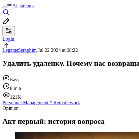
All streams
Login
LegatusSeraphim
Jul 22 2024 at 08:22
Удалить удаленку. Почему нас возвращ
Easy
8 min
121K
Personnel Management
*
Remote work
Opinion
Акт первый: история вопроса