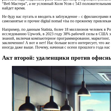
“Веб Мастера”, а не условный Коля Усов с 543 положительными
найдет время.
Не буду вас пугать и вводить в заблуждение – с фрилансерами в
самозанятые и прочие digital nomad visa по прежнему привлек
Например, по данным Statista, более 18 миллионов человек в Р
исследованию Upwork, в 2023 году 38% рабочей силы в США за
знаний, включая компьютерное программирование, маркетинг, I
заключению! А вот и нет! Нас больше всего интересует, что ж
иногда даже выше. Почему, начиная с осени прошлого года нас 
Акт второй: удаленщики против офисн