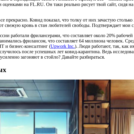
 оценками на FL.RU. Он таки реально рисует твой сайт, сидя на
се прекрасно. Ковид показал, что толку от них зачастую столько
ают свежую кровь в стан любителей свободы. Подтверждает мои с
оссии работали фрилансерами, что составляет около 20% рабочей 
нимались фрилансом, что составляет 64 миллиона человек. Сред
T и бизнес-консалтинг​ (
Upwork Inc.
)​. Люди работают, так, как
е случилось после успешных лет ковид-карантина. Ведь исследов
усиленно загоняют в стойло? Давайте разбираться.
ых