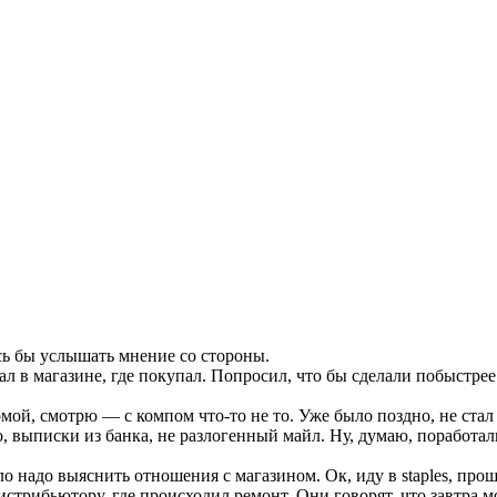
ось бы услышать мнение со стороны.
ал в магазине, где покупал. Попросил, что бы сделали побыстрее
омой, смотрю — с компом что-то не то. Уже было поздно, не стал 
, выписки из банка, не разлогенный майл. Ну, думаю, поработа
ало надо выяснить отношения с магазином. Ок, иду в staples, п
стрибьютору, где происходил ремонт. Они говорят, что завтра м