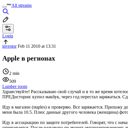
All streams
Login
investor
Feb 11 2010 at 13:31
Apple в регионах
2 min
509
Lumber room
Здравствуйте! Рассказываю свой случай и в то же время хотел
ПРЕДистория: купил макбук, через год перестал заряжаться. Сд
Иду в магазин (staples) и проверяю. Все заряжается. Прихожу д
меня была 10.5. Плюс данные другого человека (женщина) фото
Иду в ассоциацию по защите потребителей. Говорят, что с нач
отнекивается. После разговора он звонит авторизированному ди