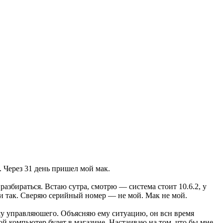
. Через 31 день пришел мой мак.
разбираться. Встаю сутра, смотрю — система стоит 10.6.2, у
ли так. Сверяю серийный номер — не мой. Мак не мой.
рошу управляюшего. Объясняю ему ситуацию, он всн время
ой компьютер будет в магазине. Настаиваю на том, что бы мне