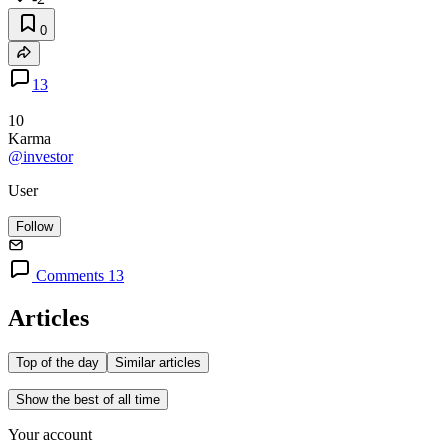
0
13
10
Karma
@investor
User
Follow
Comments 13
Articles
Top of the day
Similar articles
Show the best of all time
Your account