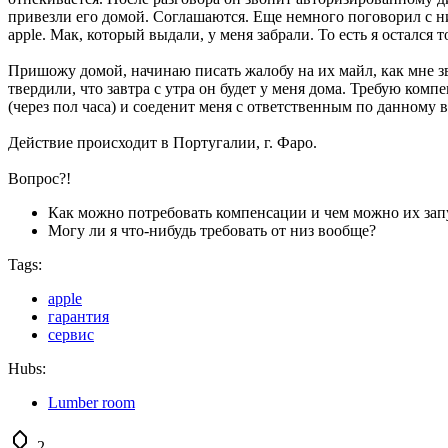
привезли его домой. Соглашаются. Еще немного поговорил с ним
apple. Мак, который выдали, у меня забрали. То есть я осталс
Пришожу домой, начинаю писать жалобу на их майл, как мне зв
твердили, что завтра с утра он будет у меня дома. Требую комп
(через пол часа) и соеденит меня с ответственным по данному в
Действие происходит в Португалии, г. Фаро.
Вопрос?!
Как можно потребовать компенсации и чем можно их запу
Могу ли я что-нибудь требовать от низ вообще?
Tags:
apple
гарантия
сервис
Hubs:
Lumber room
-2