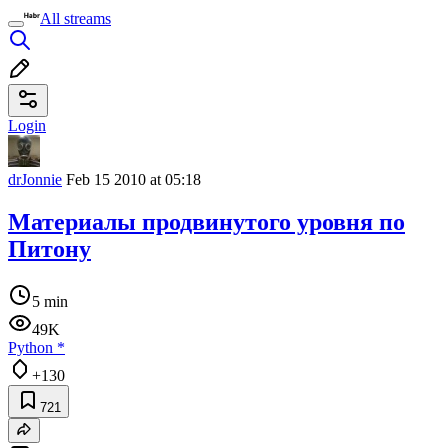
All streams
Login
drJonnie
Feb 15 2010 at 05:18
Материалы продвинутого уровня по
Питону
5 min
49K
Python
*
+130
721