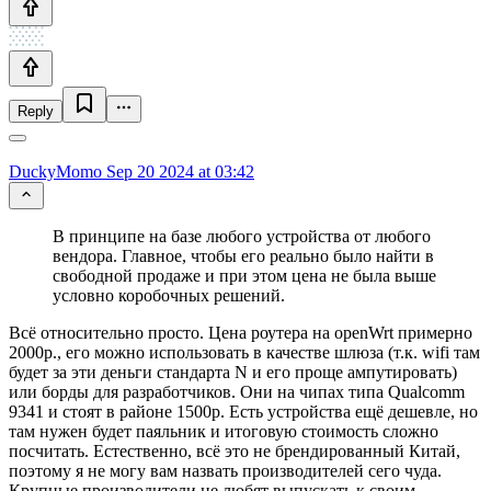
Reply
DuckyMomo
Sep 20 2024 at 03:42
В принципе на базе любого устройства от любого
вендора. Главное, чтобы его реально было найти в
свободной продаже и при этом цена не была выше
условно коробочных решений.
Всё относительно просто. Цена роутера на openWrt примерно
2000р., его можно использовать в качестве шлюза (т.к. wifi там
будет за эти деньги стандарта N и его проще ампутировать)
или борды для разработчиков. Они на чипах типа Qualcomm
9341 и стоят в районе 1500р. Есть устройства ещё дешевле, но
там нужен будет паяльник и итоговую стоимость сложно
посчитать. Естественно, всё это не брендированный Китай,
поэтому я не могу вам назвать производителей сего чуда.
Крупные производители не любят выпускать к своим