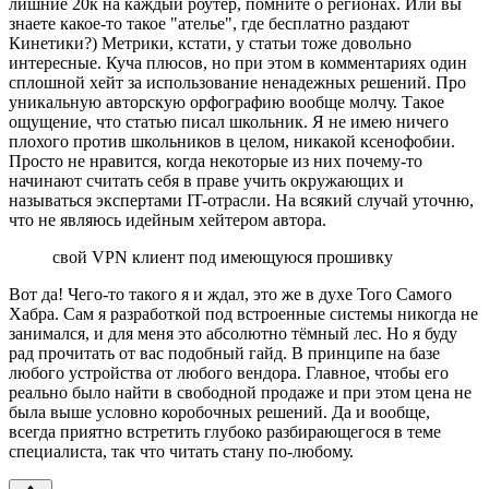
лишние 20к на каждый роутер, помните о регионах. Или вы
знаете какое-то такое "ателье", где бесплатно раздают
Кинетики?) Метрики, кстати, у статьи тоже довольно
интересные. Куча плюсов, но при этом в комментариях один
сплошной хейт за использование ненадежных решений. Про
уникальную авторскую орфографию вообще молчу. Такое
ощущение, что статью писал школьник. Я не имею ничего
плохого против школьников в целом, никакой ксенофобии.
Просто не нравится, когда некоторые из них почему-то
начинают считать себя в праве учить окружающих и
называться экспертами IT-отрасли. На всякий случай уточню,
что не являюсь идейным хейтером автора.
свой VPN клиент под имеющуюся прошивку
Вот да! Чего-то такого я и ждал, это же в духе Того Самого
Хабра. Сам я разработкой под встроенные системы никогда не
занимался, и для меня это абсолютно тёмный лес. Но я буду
рад прочитать от вас подобный гайд. В принципе на базе
любого устройства от любого вендора. Главное, чтобы его
реально было найти в свободной продаже и при этом цена не
была выше условно коробочных решений. Да и вообще,
всегда приятно встретить глубоко разбирающегося в теме
специалиста, так что читать стану по-любому.