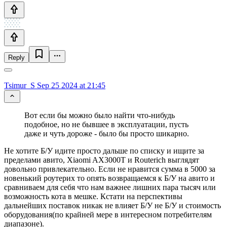
Reply
Tsimur_S
Sep 25 2024 at 21:45
Вот если бы можно было найти что-нибудь
подобное, но не бывшее в эксплуатации, пусть
даже и чуть дороже - было бы просто шикарно.
Не хотите Б/У идите просто дальше по списку и ищите за
пределами авито, Xiaomi AX3000T и Routerich выглядят
довольно привлекательно. Если не нравится сумма в 5000 за
новенький роутерих то опять возвращаемся к Б/У на авито и
сравниваем для себя что нам важнее лишних пара тысяч или
возможность кота в мешке. Кстати на перспективы
дальнейших поставок никак не влияет Б/У не Б/У и стоимость
оборудования(по крайней мере в интересном потребителям
диапазоне).