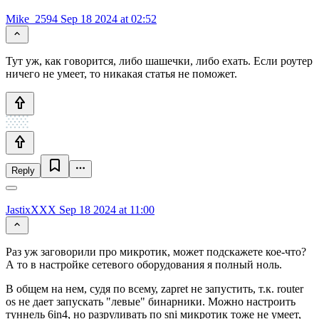
Mike_2594
Sep 18 2024 at 02:52
Тут уж, как говорится, либо шашечки, либо ехать. Если роутер
ничего не умеет, то никакая статья не поможет.
Reply
JastixXXX
Sep 18 2024 at 11:00
Раз уж заговорили про микротик, может подскажете кое-что?
А то в настройке сетевого оборудования я полный ноль.
В общем на нем, судя по всему, zapret не запустить, т.к. router
os не дает запускать "левые" бинарники. Можно настроить
туннель 6in4, но разруливать по sni микротик тоже не умеет,