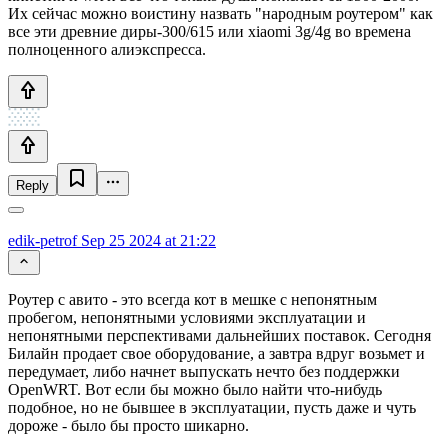
Их сейчас можно воистину назвать "народным роутером" как
все эти древние диры-300/615 или xiaomi 3g/4g во времена
полноценного алиэкспресса.
Reply
edik-petrof
Sep 25 2024 at 21:22
Роутер с авито - это всегда кот в мешке с непонятным
пробегом, непонятными условиями эксплуатации и
непонятными перспективами дальнейших поставок. Сегодня
Билайн продает свое оборудование, а завтра вдруг возьмет и
передумает, либо начнет выпускать нечто без поддержки
OpenWRT. Вот если бы можно было найти что-нибудь
подобное, но не бывшее в эксплуатации, пусть даже и чуть
дороже - было бы просто шикарно.