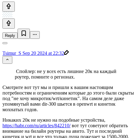
Reply
Tsimur_S
Sep 20 2024 at 22:32
Спойлер: не у всех есть лишние 20к на каждый
роутер, помните о регионах.
Смотрите вот тут мы и пришли к вашим настоящим
потребностям и ограничениям которые до этого были скрыты
под "не хочу микротик/wrt/кинетик". На самом деле даже
упомянутый вами dir-300 шьется в openwrt и кинетик
мохнатых годов.
Никаких 20к не нужно на подобные устройства,
https://habr.com/ru/articles/842210/
вот тут советуют обратить
внимание на билайн роутеры на авито. Тут и последний
кинетик и wrt и все что только душа пожелает за 1500-2000.