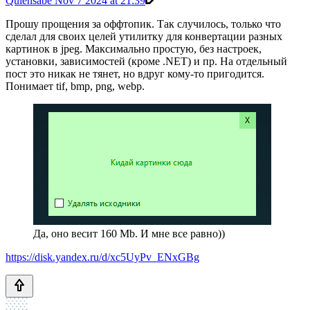
Quiensabe
Nov 7 2024 at 21:39
Прошу прощения за оффтопик. Так случилось, только что
сделал для своих целей утилитку для конвертации разных
картинок в jpeg. Максимально простую, без настроек,
установки, зависимостей (кроме .NET) и пр. На отдельный
пост это никак не тянет, но вдруг кому-то пригодится.
Понимает tif, bmp, png, webp.
Да, оно весит 160 Mb. И мне все равно))
https://disk.yandex.ru/d/xc5UyPv_ENxGBg