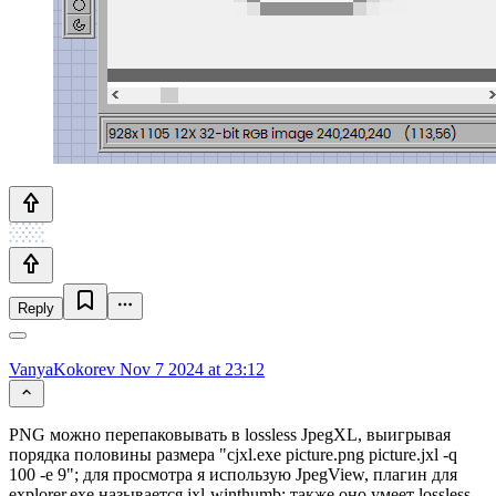
Reply
VanyaKokorev
Nov 7 2024 at 23:12
PNG можно перепаковывать в lossless JpegXL, выигрывая
порядка половины размера "cjxl.exe picture.png picture.jxl -q
100 -e 9"; для просмотра я использую JpegView, плагин для
explorer.exe называется jxl-winthumb; также оно умеет lossless