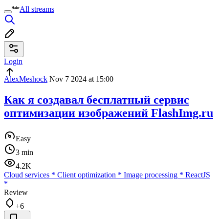
All streams
Login
AlexMeshock
Nov 7 2024 at 15:00
Как я создавал бесплатный сервис
оптимизации изображений FlashImg.ru
Easy
3 min
4.2K
Cloud services
*
Client optimization
*
Image processing
*
ReactJS
*
Review
+6