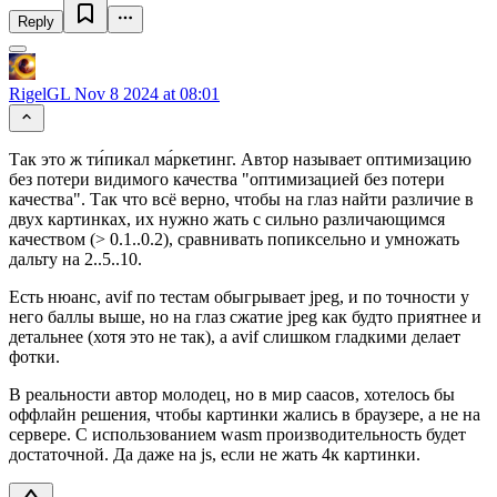
Reply
RigelGL
Nov 8 2024 at 08:01
Так это ж ти́пикал ма́ркетинг. Автор называет оптимизацию
без потери видимого качества "оптимизацией без потери
качества". Так что всё верно, чтобы на глаз найти различие в
двух картинках, их нужно жать с сильно различающимся
качеством (> 0.1..0.2), сравнивать попиксельно и умножать
дальту на 2..5..10.
Есть нюанс, avif по тестам обыгрывает jpeg, и по точности у
него баллы выше, но на глаз сжатие jpeg как будто приятнее и
детальнее (хотя это не так), а avif слишком гладкими делает
фотки.
В реальности автор молодец, но в мир саасов, хотелось бы
оффлайн решения, чтобы картинки жались в браузере, а не на
сервере. С использованием wasm производительность будет
достаточной. Да даже на js, если не жать 4к картинки.