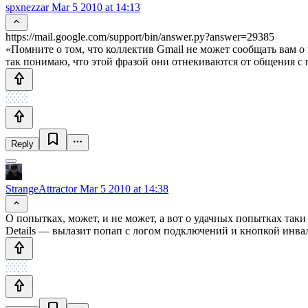
spxnezzar
Mar 5 2010 at 14:13
https://mail.google.com/support/bin/answer.py?answer=29385
«Помните о том, что коллектив Gmail не может сообщать вам о 
так понимаю, что этой фразой они отнекиваются от общения с п
Reply
StrangeAttractor
Mar 5 2010 at 14:38
О попытках, может, и не может, а вот о удачных попытках таки с
Details — вылазит попап с логом подключений и кнопкой инва