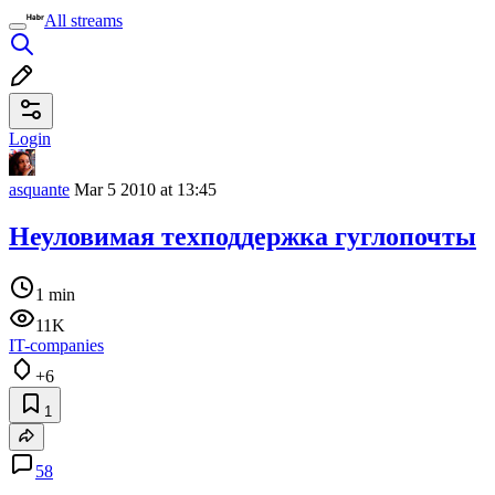
All streams
Login
asquante
Mar 5 2010 at 13:45
Неуловимая техподдержка гуглопочты
1 min
11K
IT-companies
+6
1
58