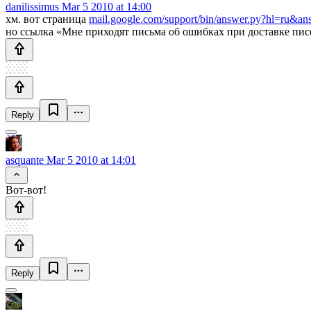
danilissimus
Mar 5 2010 at 14:00
хм. вот страница
mail.google.com/support/bin/answer.py?hl=ru&a
но ссылка «Мне приходят письма об ошибках при доставке писем
Reply
asquante
Mar 5 2010 at 14:01
Вот-вот!
Reply