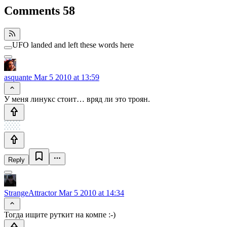
Comments
58
UFO landed and left these words here
asquante
Mar 5 2010 at 13:59
У меня линукс стоит… вряд ли это троян.
Reply
StrangeAttractor
Mar 5 2010 at 14:34
Тогда ищите руткит на компе :-)