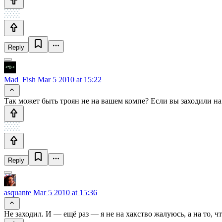
Reply
Mad_Fish
Mar 5 2010 at 15:22
Так может быть троян не на вашем компе? Если вы заходили на 
Reply
asquante
Mar 5 2010 at 15:36
Не заходил. И — ещё раз — я не на хакство жалуюсь, а на то, что