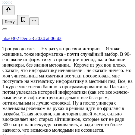
Reply
nba0302
Dec 23 2024 at 06:42
Тронуло до слез.... Ну раз уж про свои истории.... Я тоже
женщина, тоже информатика - почти случайный выбор. В 90-
е в школе информатику в провинции преподавали бывшие
инженеры, без знания методики... Короче из рук вон плохо.
Сказать, что информатику ненавидели - не сказать ничего. Но
моя учительница математики все таки посоветовала мне
поступать на математику-информатику в местный пед. Все, на
1 курсе мне снесло башню в программировании на Паскале,
потом увлеклась историей информатики (как это все железо-
лампочки и софт-инструкции делают все быстрым,
оптимальным и лучше человека). Ну а после универа с
маленьким ребёнком на руках я решила идти по фриланс в
разрабы. Такая история, как история вашей мамы, сильно
вдохновляет нас, старых айтишников, которые вот не ради
300 тыщ в наносекунду развивались, а ради чего то более
важного, что возможно молодыми не осознается.