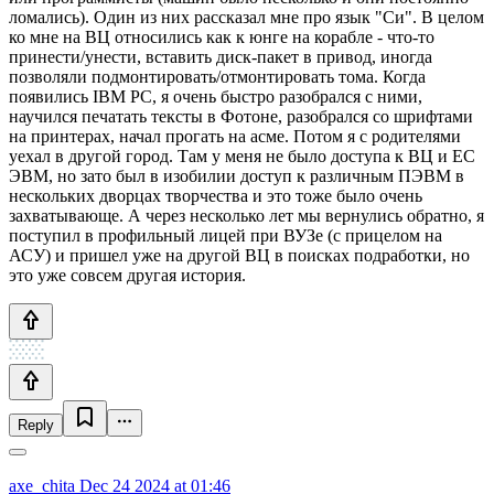
ломались). Один из них рассказал мне про язык "Си". В целом
ко мне на ВЦ относились как к юнге на корабле - что-то
принести/унести, вставить диск-пакет в привод, иногда
позволяли подмонтировать/отмонтировать тома. Когда
появились IBM PC, я очень быстро разобрался с ними,
научился печатать тексты в Фотоне, разобрался со шрифтами
на принтерах, начал прогать на асме. Потом я с родителями
уехал в другой город. Там у меня не было доступа к ВЦ и ЕС
ЭВМ, но зато был в изобилии доступ к различным ПЭВМ в
нескольких дворцах творчества и это тоже было очень
захватывающе. А через несколько лет мы вернулись обратно, я
поступил в профильный лицей при ВУЗе (с прицелом на
АСУ) и пришел уже на другой ВЦ в поисках подработки, но
это уже совсем другая история.
Reply
axe_chita
Dec 24 2024 at 01:46