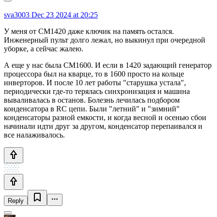
sva3003
Dec 23 2024 at 20:25
У меня от СМ1420 даже ключик на память остался.
Инженерный пульт долго лежал, но выкинул при очередной
уборке, а сейчас жалею.
А еще у нас была СМ1600. И если в 1420 задающий генератор
процессора был на кварце, то в 1600 просто на кольце
инверторов. И после 10 лет работы "старушка устала",
периодически где-то терялась синхронизация и машина
вываливалась в останов. Болезнь лечилась подбором
конденсатора в RC цепи. Были "летний" и "зимний"
конденсаторы разной емкости, и когда весной и осенью сбои
начинали идти друг за другом, конденсатор перепаивался и
все налаживалось.
Reply