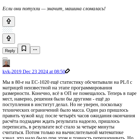
Если они потухли — значит, машина сломалась!
Reply
kvk-2019
Dec 23 2024 at 08:50
Мы в 80-е на ЕС-1020 ещё статистику обсчитывали на PL/I с
матрицей неизвестной на этапе программирования
размерности. Конечно, всё в ОП не помещалось. Теперь в паре
мест, наверно, решения были бы другими - ещё до
поступления в институт делал. Но не уверен, поскольку
технических ограничений было масса. Один раз пришлось
править чужой код: после четырёх часов ожидания окончания
расчёта подзадачи ждать результата надоело, пришлось
переписать, в результате всё стало за четыре минуты
считаться. Потом только на вычислительной математике
узнал, что надо было при этом и точность переоценивать. Но