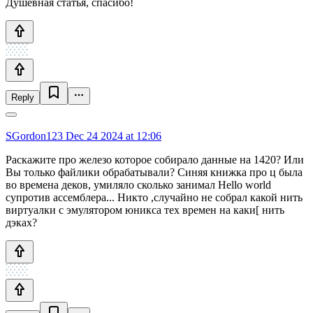
Душевная статья, спасибо!
Reply
SGordon123
Dec 24 2024 at 12:06
Раскажите про железо которое собирало данные на 1420? Или
Вы только файлики обрабатывали? Синяя книжка про ц была
во времена деков, умиляло сколько занимал Hello world
супротив ассемблера... Никто ,случайно не собрал какой нить
виртуалки с эмулятором юникса тех времен на каки[ нить
дэках?