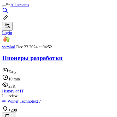
All streams
Login
vvzvlad
Dec 23 2024 at 04:52
Пионеры разработки
Easy
10 min
23K
History of IT
Interview
✏️ Wiiner Technotext 7
+208