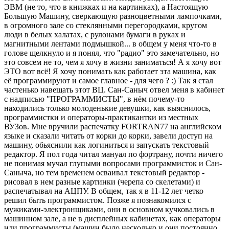
ЭВМ (не то, что в книжках и на картинках), а Настоящую
Большую Машину, сверкающую разноцветными лампочками,
в огромного зале со стеклянными перегородками, кругом
люди в белых халатах, с рулонами бумаги в руках и
магнитными лентами подмышкой... в общем у меня что-то в
голове щелкнуло и я понял, что "радио" это замечательно, но
это совсем не то, чем я хочу в жизни заниматься! А я хочу вот
ЭТО вот всё! Я хочу понимать как работает эта машина, как
её программируют и самое главное - для чего ? :) Так я стал
частенько навещать этот ВЦ. Сан-Саныч отвел меня в кабинет
с надписью "ПРОГРАММИСТЫ", в нём почему-то
находились только молоденькие девушки, как выяснилось,
программистки и операторы-практикантки из местных
ВУЗов. Мне вручили распечатку FORTRAN77 на английском
языке и сказали читать от корки до корки, завели доступ на
машину, обьяснили как логиниться и запускать текстовый
редактор. Я пол года читал мануал по фортрану, почти ничего
не понимая мучал глупыми вопросами программисток и Сан-
Саныча, но тем временем осваивал текстовый редактор -
рисовал в нем разные картинки (черепа со скелетами) и
распечатывал на АЦПУ. В общем, так я в 11-12 лет четко
решил быть программистом. Позже я познакомился с
мужиками-электронщиками, они в основном кучковались в
машинном зале, а не в дисплейных кабинетах, как операторы
или программисты (машин было несколько и они постоянно