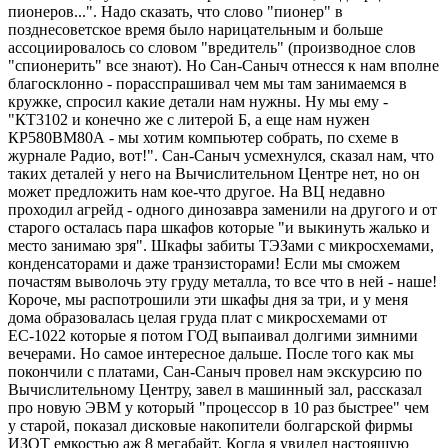
пионеров...". Надо сказать, что слово "пионер" в
позднесоветское время было нарицательным и больше
ассоциировалось со словом "вредитель" (производное слов
"спионерить" все знают). Но Сан-Саныч отнесся к нам вполне
благосклонно - порасспрашивал чем мы там занимаемся в
кружке, спросил какие детали нам нужны. Ну мы ему -
"КТ3102 и конечно же с литерой Б, а еще нам нужен
КР580ВМ80А - мы хотим компьютер собрать, по схеме в
журнале Радио, вот!". Сан-Саныч усмехнулся, сказал нам, что
таких деталей у него на Вычислительном Центре нет, но он
может предложить нам кое-что другое. На ВЦ недавно
проходил агрейд - одного динозавра заменили на другого и от
старого осталась пара шкафов которые "и выкинуть жалько и
место занимаю зря". Шкафы забиты ТЭЗами с микросхемами,
конденсаторами и даже транзисторами! Если мы сможем
почастям выволочь эту груду металла, то все что в ней - наше!
Короче, мы распотрошили эти шкафы дня за три, и у меня
дома образовалась целая груда плат с микросхемами от
ЕС-1022 которые я потом ГОД выпаивал долгими зимними
вечерами. Но самое интересное дальше. После того как мы
покончили с платами, Сан-Саныч провел нам экскурсию по
Вычислительному Центру, завел в машинный зал, рассказал
про новую ЭВМ у который "процессор в 10 раз быстрее" чем
у старой, показал дисковые накопители болгарской фирмы
ИЗОТ емкостью аж 8 мегабайт. Когда я увидел настоящую