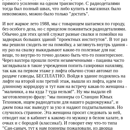
прямого усиленяи на одном транзисторе. С радиодеталями
тогда был полный швах, что либо купить в магазинах было
невозможно, можно было только "достать".
И вот жаркое лето 1988, мы с товарищем шатаемся по городу,
без особого дела, но с прицелом поживиться радиодеталиями.
Обычно для этих целей служат разные свалки и помойки на
задворках больших зданий "проектных институтов". В тот раз
мы решили сходить не на помойку, а заглянуть внутрь здания -
ну раз на свалку выкидывают какие-то полезные для нас
вещи, то внутри-то точно должно быть что-то поинтереснее.
Через вахтера прошли почти незамеченными - пацанва часто
заглядывала в такие учреждения попить газировки нахяляву,
так как на первом этаже у лифта обычно стоял автомат по
раздаче газводы, БЕСПЛАТНО. Войдя в здание поднялись на
лифте на второй или третий этаж, вышли из лифта, идем по
длинному корридору и тут нам на встречу какая-то женщина -
"мальчики, а вы куда ? туда нельзя!". Ну мы выдали ей
заготовленную фразу: "мы пионеры со Cтанции Юных
Техников, ищем радиодетали для нашего радиокружка", и
джем пока нас выведут за ухо и надают подзатыльников. Но
случилось странное. Эта женщина просит следовать за ней,
отводит нас в кабинет к какому-то мужику в белом халате, в
очках и с бородой (классика!). И говорит ему что-то типа
"Сан-саныч, тут к нам поинеры пожаловали, из дворца