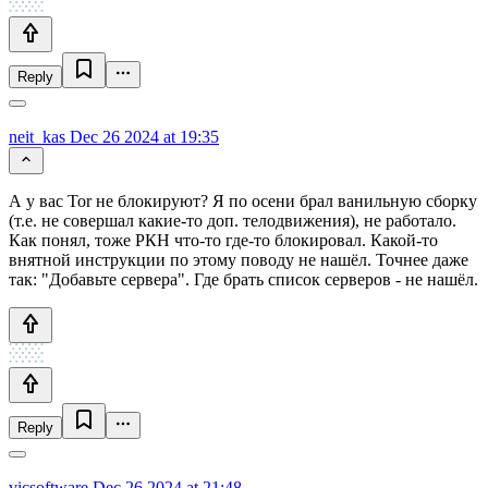
Reply
neit_kas
Dec 26 2024 at 19:35
А у вас Tor не блокируют? Я по осени брал ванильную сборку
(т.е. не совершал какие-то доп. телодвижения), не работало.
Как понял, тоже РКН что-то где-то блокировал. Какой-то
внятной инструкции по этому поводу не нашёл. Точнее даже
так: "Добавьте сервера". Где брать список серверов - не нашёл.
Reply
vicsoftware
Dec 26 2024 at 21:48