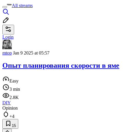
All streams
Login
mtop
Jan 9 2025 at 05:57
Опыт планирования скорости в яме
Easy
3 min
2.8K
DIY
Opinion
+4
15