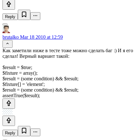
Reply
brutalko
Mar 18 2010 at 12:59
Как заметили ниже в тесте тоже можно сделать баг :) И я его
сделал! Верный вариант такой:
$result = $true;
$fixture = array();
$result = (some condition) && $result;
$fixture[] = 'element';
$result = (some condition) && $result;
assertTrue($result);
Reply