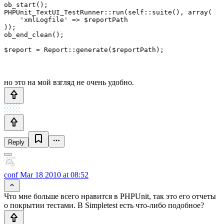
ob_start();

PHPUnit_TextUI_TestRunner::run(self::suite(), array(

    'xmlLogfile' => $reportPath

));

ob_end_clean();

но это на мой взгляд не очень удобно.
Reply
conf
Mar 18 2010 at 08:52
Что мне больше всего нравится в PHPUnit, так это его отчеты
о покрытии тестами. В Simpletest есть что-либо подобное?