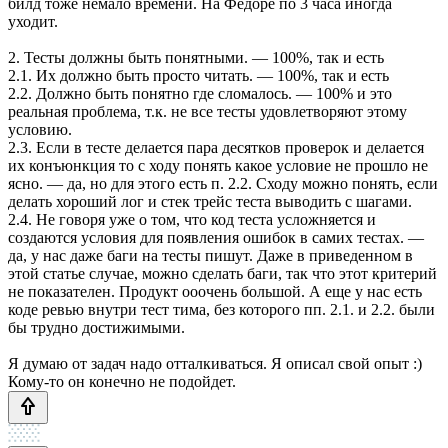
билд тоже немало времени. На Федоре по 3 часа иногда
уходит.
2. Тесты должны быть понятными. — 100%, так и есть
2.1. Их должно быть просто читать. — 100%, так и есть
2.2. Должно быть понятно где сломалось. — 100% и это
реальная проблема, т.к. не все тесты удовлетворяют этому
условию.
2.3. Если в тесте делается пара десятков проверок и делается
их конъюнкция то с ходу понять какое условие не прошло не
ясно. — да, но для этого есть п. 2.2. Сходу можно понять, если
делать хороший лог и стек трейс теста выводить с шагами.
2.4. Не говоря уже о том, что код теста усложняется и
создаются условия для появления ошибок в самих тестах. —
да, у нас даже баги на тесты пишут. Даже в приведенном в
этой статье случае, можно сделать баги, так что этот критерий
не показателен. Продукт ооочень большой. А еще у нас есть
коде ревью внутри тест тима, без которого пп. 2.1. и 2.2. были
бы трудно достижимыми.
Я думаю от задач надо отталкиваться. Я описал свой опыт :)
Кому-то он конечно не подойдет.