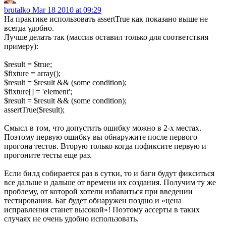
brutalko
Mar 18 2010 at 09:29
На практике использовать assertTrue как показано выше не
всегда удобно.
Лучше делать так (массив оставил только для соответствия
примеру):
$result = $true;
$fixture = array();
$result = $result && (some condition);
$fixture[] = 'element';
$result = $result && (some condition);
assertTrue($result);
Смысл в том, что допустить ошибку можно в 2-х местах.
Поэтому первую ошибку вы обнаружите после первого
прогона тестов. Вторую только когда пофиксите первую и
прогоните тесты еще раз.
Если билд собирается раз в сутки, то и баги будут фикситься
все дальше и дальше от времени их создания. Получим ту же
проблему, от которой хотели избавиться при введении
тестирования. Баг будет обнаружен поздно и «цена
исправления станет высокой»! Поэтому ассерты в таких
случаях не очень удобно использовать.