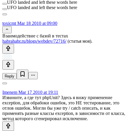
UFO landed and left these words here
UFO landed and left these words here
toxicmt
Mar 18 2010 at 09:00
Взаимодействие с базой в тестах
habrahabr.ru/blogs/webdev/72716/
(статья моя).
Reply
Imenem
Mar 17 2010 at 19:11
Извините, а где тут phpUnit? Здесь я вижу применение
exception, для обрабоки ошибок, это НЕ тестирование, это
отлов ошибок. Могли бы уже try / catch описать, и как
применять разные классы exception, в зависимости от класса,
метод которого сгенерировал исключение.