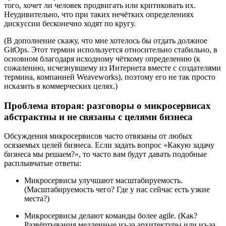
того, хочет ли человек продвигать или критиковать их.
Неудивительно, что при таких нечётких определениях
дискуссии бесконечно ходят по кругу.
(В дополнение скажу, что мне хотелось бы отдать должное
GitOps. Этот термин используется относительно стабильно, в
основном благодаря исходному чёткому определению (к
сожалению, исчезнувшему из Интернета вместе с создателями
термина, компанией Weaveworks), поэтому его не так просто
исказить в коммерческих целях.)
Проблема вторая: разговоры о микросервисах
абстрактны и не связаны с целями бизнеса
Обсуждения микросервисов часто отвязаны от любых
осязаемых целей бизнеса. Если задать вопрос «Какую задачу
бизнеса мы решаем?», то часто вам будут давать подобные
расплывчатые ответы:
Микросервисы улучшают масштабируемость.
(Масштабируемость чего? Где у нас сейчас есть узкие
места?)
Микросервисы делают команды более agile. (Как?
Развёртывания медленные из-за архитектуры или из-за