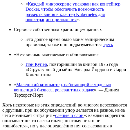
«
Каждый микросервис упакован как контейнер
Docker, чтобы обеспечить возможность
развёртывания в кластер Kubernetes для
оркестрации приложения
».
Сервис с собственным хранилищем данных
Это долгое время было моим эмпирическим
правилом; также оно подразумевается
здесь
«Независимо заменяемые и обновляемые»
Иэн Купер
, повторивший за книгой 1975 года
«Структурный дизайн» Эдварда Йордона и Ларри
Константина
«
Маленький компьютер, работающий с моделью
концепций бизнеса, релевантных задаче
», — Дэниел
Терхорст-Норт
Хоть некоторые из этих определений во многом пересекаются
с другими, при их обсуждении упор делается на разное, из-за
чего возникает ситуация «
слепые и слон
»: каждый корректно
описывает нечто слегка иначе, поэтому никто не
«ошибается», но у нас определённо нет согласования в