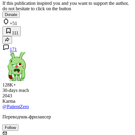
If this publication inspired you and you want to support the author,
do not hesitate to click on the button
Donate
+51
111
171
128K+
30-days reach
2043
Karma
@PatientZero
Переводчик-фрилансер
Follow