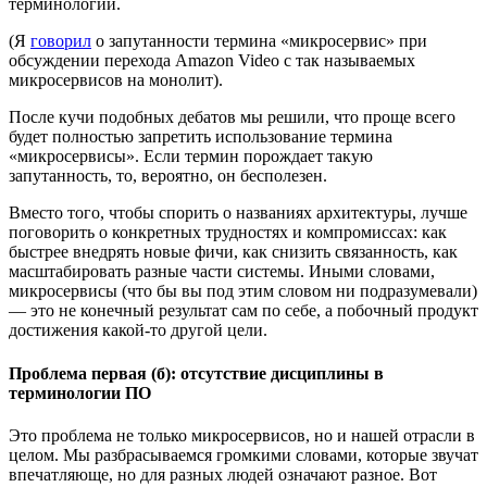
терминологии.
(Я
говорил
о запутанности термина «микросервис» при
обсуждении перехода Amazon Video с так называемых
микросервисов на монолит).
После кучи подобных дебатов мы решили, что проще всего
будет полностью запретить использование термина
«микросервисы». Если термин порождает такую
запутанность, то, вероятно, он бесполезен.
Вместо того, чтобы спорить о названиях архитектуры, лучше
поговорить о конкретных трудностях и компромиссах: как
быстрее внедрять новые фичи, как снизить связанность, как
масштабировать разные части системы. Иными словами,
микросервисы (что бы вы под этим словом ни подразумевали)
— это не конечный результат сам по себе, а побочный продукт
достижения какой-то другой цели.
Проблема первая (б): отсутствие дисциплины в
терминологии ПО
Это проблема не только микросервисов, но и нашей отрасли в
целом. Мы разбрасываемся громкими словами, которые звучат
впечатляюще, но для разных людей означают разное. Вот