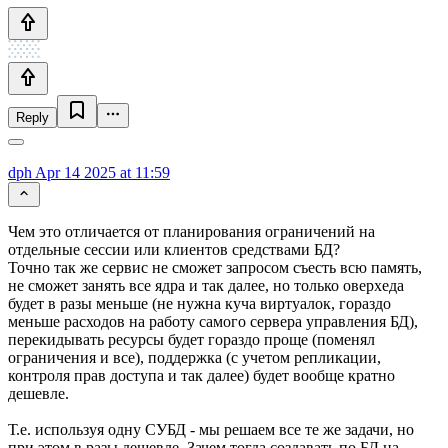
Reply
dph
Apr 14 2025 at 11:59
Чем это отличается от планирования ограничений на
отдельные сессии или клиентов средствами БД?
Точно так же сервис не сможет запросом съесть всю память,
не сможет занять все ядра и так далее, но только оверхеда
будет в разы меньше (не нужна куча виртуалок, гораздо
меньше расходов на работу самого сервера управления БД),
перекидывать ресурсы будет гораздо проще (поменял
ограничения и все), поддержка (с учетом репликации,
контроля прав доступа и так далее) будет вообще кратно
дешевле.
Т.е. используя одну СУБД - мы решаем все те же задачи, но
при этом в разы дешевле. Зачем тогда создавать по БД на