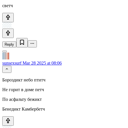
светч
Reply
sunsexsurf
Mar 28 2025 at 08:06
Бороздикт небо птитч
Не горит в доме петч
По асфальту бежикт
Бенедикт Камбербетч