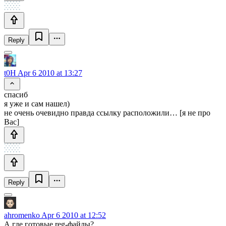
Reply
t0H
Apr 6 2010 at 13:27
спасиб
я уже и сам нашел)
не очень очевидно правда ссылку расположили… [я не про
Вас]
Reply
ahromenko
Apr 6 2010 at 12:52
А где готовые reg-файлы?