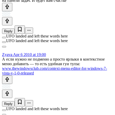
на панели задач. И будет вам счастье
Reply
UFO landed and left these words here
UFO landed and left these words here
Zyava
Apr 6 2010 at 19:00
А если нужно не подменю а просто ярлыки в контекстное
меню добавить — то есть удобная гуи тулза:
www.thewindowsclub.com/context-menu-editor-for-windows-7-
vista-v-1-0-released
Reply
UFO landed and left these words here