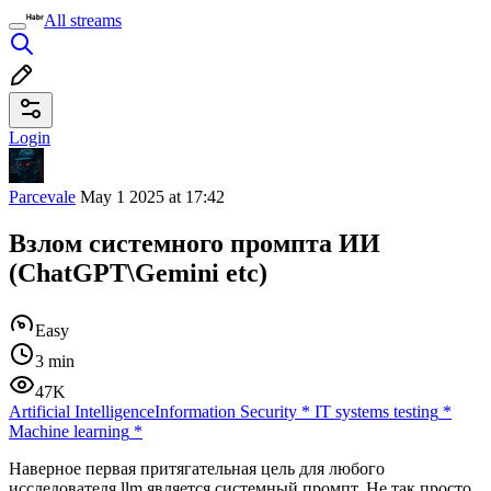
All streams
Login
Parcevale
May 1 2025 at 17:42
Взлом системного промпта ИИ
(ChatGPT\Gemini etc)
Easy
3 min
47K
Artificial Intelligence
Information Security
*
IT systems testing
*
Machine learning
*
Наверное первая притягательная цель для любого
исследователя llm является системный промпт. Не так просто