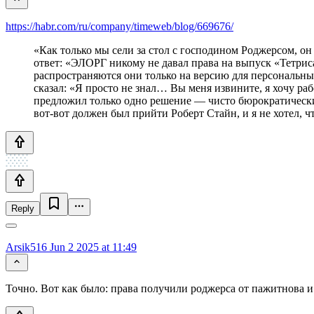
https://habr.com/ru/company/timeweb/blog/669676/
«Как только мы сели за стол с господином Роджерсом, он
ответ: «ЭЛОРГ никому не давал права на выпуск «Тетриса
распространяются они только на версию для персональных
сказал: «Я просто не знал… Вы меня извините, я хочу ра
предложил только одно решение — чисто бюрократический
вот-вот должен был прийти Роберт Стайн, и я не хотел, ч
Reply
Arsik516
Jun 2 2025 at 11:49
Точно. Вот как было: права получили роджерса от пажитнова и