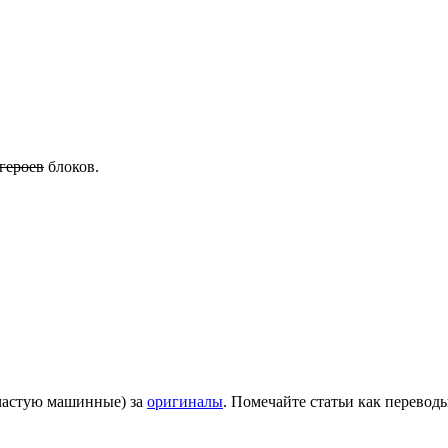
героев
блоков.
зачастую машинные) за
оригиналы
. Помечайте статьи как переводы