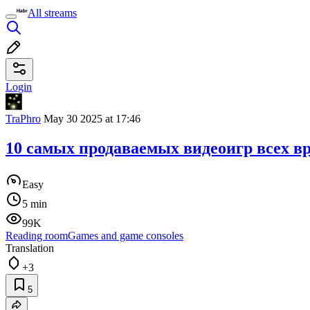
All streams
Login
TraPhro
May 30 2025 at 17:46
10 самых продаваемых видеоигр всех в
Easy
5 min
99K
Reading room
Games and game consoles
Translation
+3
5