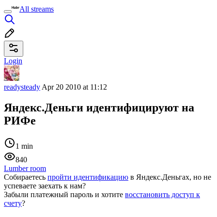
All streams
Login
readysteady
Apr 20 2010 at 11:12
Яндекс.Деньги идентифицируют на
РИФе
1 min
840
Lumber room
Собираетесь
пройти идентификацию
в Яндекс.Деньгах, но не
успеваете заехать к нам?
Забыли платежный пароль и хотите
восстановить доступ к
счету
?