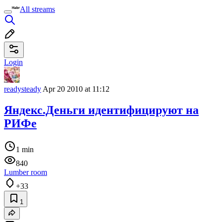
All streams
Login
readysteady
Apr 20 2010 at 11:12
Яндекс.Деньги идентифицируют на
РИФе
1 min
840
Lumber room
+33
1