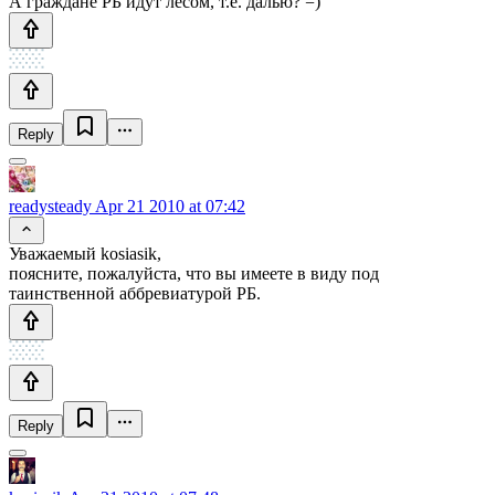
А граждане РБ идут лесом, т.е. далью? =)
Reply
readysteady
Apr 21 2010 at 07:42
Уважаемый kosiasik,
поясните, пожалуйста, что вы имеете в виду под
таинственной аббревиатурой РБ.
Reply