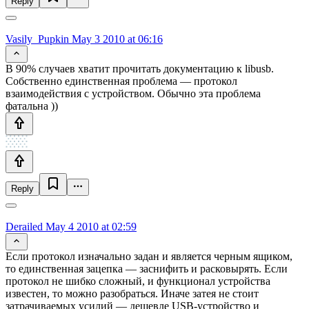
Reply
Vasily_Pupkin
May 3 2010 at 06:16
В 90% случаев хватит прочитать документацию к libusb.
Собственно единственная проблема — протокол
взаимодействия с устройством. Обычно эта проблема
фатальна ))
Reply
Derailed
May 4 2010 at 02:59
Если протокол изначально задан и является черным ящиком,
то единственная зацепка — заснифить и расковырять. Если
протокол не шибко сложный, и функционал устройства
известен, то можно разобраться. Иначе затея не стоит
затрачиваемых усилий — дешевле USB-устройство и