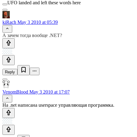
UFO landed and left these words here
kiRach
May 3 2010 at 05:39
А зачем тогда вообще .NET?
Reply
VenomBlood
May 3 2010 at 17:07
На .net написана userspace управляющая программка.