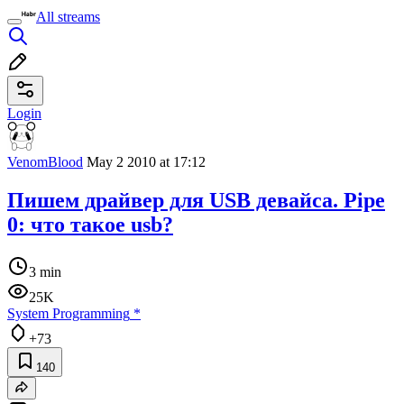
All streams
Login
VenomBlood
May 2 2010 at 17:12
Пишем драйвер для USB девайса. Pipe
0: что такое usb?
3 min
25K
System Programming
*
+73
140