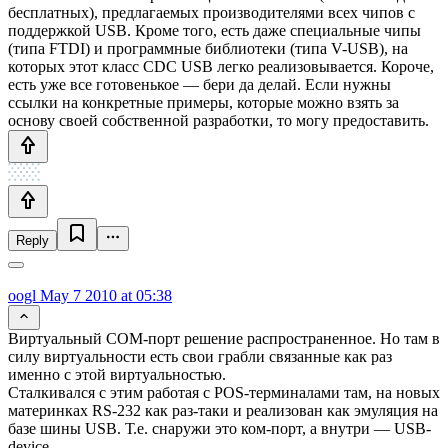
бесплатных), предлагаемых производителями всех чипов с
поддержкой USB. Кроме того, есть даже специальные чипы
(типа FTDI) и программные библиотеки (типа V-USB), на
которых этот класс CDC USB легко реализовывается. Короче,
есть уже все готовенькое — бери да делай. Если нужны
ссылки на конкретные примеры, которые можно взять за
основу своей собственной разработки, то могу предоставить.
Reply
oogl
May 7 2010 at 05:38
Виртуальный COM-порт решение распространенное. Но там в
силу виртуальности есть свои грабли связанные как раз
именно с этой виртуальностью.
Сталкивался с этим работая с POS-терминалами там, на новых
материнках RS-232 как раз-таки и реализован как эмуляция на
базе шины USB. Т.е. снаружи это ком-порт, а внутри — USB-
device.