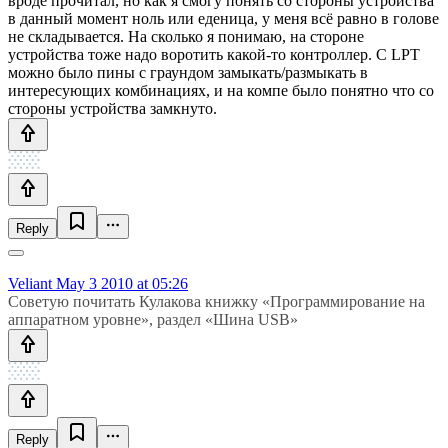
вроде прочитал, но как я смогу понять со стороны устройства
в данный момент ноль или еденица, у меня всё равно в голове
не складывается. На сколько я понимаю, на стороне
устройства тоже надо воротить какой-то контроллер. С LPT
можно было пины с граундом замыкать/размыкать в
интересующих комбинациях, и на компе было понятно что со
стороны устройства замкнуто.
Reply
Veliant
May 3 2010 at 05:26
Советую почитать Кулакова книжку «Программирование на
аппаратном уровне», раздел «Шина USB»
Reply