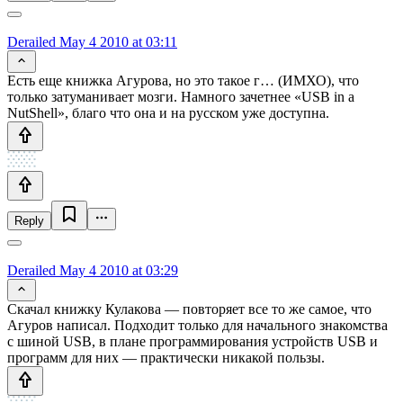
Derailed
May 4 2010 at 03:11
Есть еще книжка Агурова, но это такое г… (ИМХО), что
только затуманивает мозги. Намного зачетнее «USB in a
NutShell», благо что она и на русском уже доступна.
Reply
Derailed
May 4 2010 at 03:29
Скачал книжку Кулакова — повторяет все то же самое, что
Агуров написал. Подходит только для начального знакомства
с шиной USB, в плане программирования устройств USB и
программ для них — практически никакой пользы.