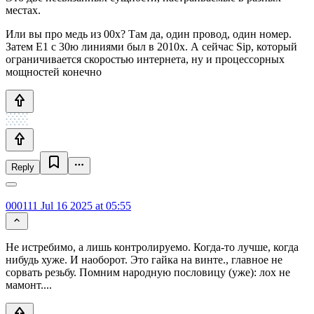
местах.
Или вы про медь из 00х? Там да, один провод, один номер.
Затем E1 с 30ю линиями был в 2010х. А сейчас Sip, который
ограничивается скоростью интернета, ну и процессорных
мощностей конечно
Reply
000111
Jul 16 2025 at 05:55
Не истребимо, а лишь контролируемо. Когда-то лучше, когда
нибудь хуже. И наоборот. Это гайка на винте., главное не
сорвать резьбу. Помним народную пословицу (уже): лох не
мамонт....