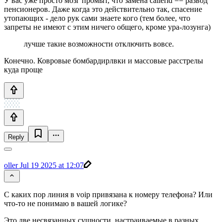
У вас уже просто мозг промыт, что замена callerid == развод
пенсионеров. Даже когда это действительно так, спасение
утопающих - дело рук сами знаете кого (тем более, что
запреты не имеют с этим ничего общего, кроме ура-лозунга)
лучше такие возможности отключить вовсе.
Конечно. Ковровые бомбардирлвки и массовые расстрелы
куда проще
Reply
oller
Jul 19 2025 at 12:07
С каких пор линия в voip привязана к номеру телефона? Или
что-то не понимаю в вашей логике?
Это две несвязанных сущности, настраиваемые в разных