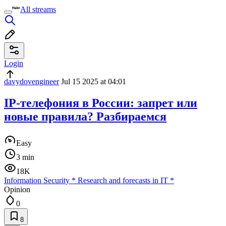
All streams
Login
davydovengineer
Jul 15 2025 at 04:01
IP-телефония в России: запрет или
новые правила? Разбираемся
Easy
3 min
18K
Information Security
*
Research and forecasts in IT
*
Opinion
0
8