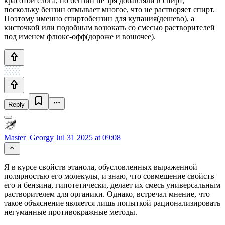
красотой слога, но бензин не зря добавляли в спирт,
поскольку бензин отмывает многое, что не растворяет спирт.
Поэтому именно спиртобензин для купания(дешево), а
кисточкой или подобным возюкать со смесью растворителей
под именем флюкс-офф(дороже и вонючее).
Reply
Master_Georgy
Jul 31 2025 at 09:08
Я в курсе свойств этанола, обусловленных выраженной
полярностью его молекулы, и знаю, что совмещение свойств
его и бензина, гипотетически, делает их смесь универсальным
растворителем для органики. Однако, встречал мнение, что
такое объяснение является лишь попыткой рационализировать
негуманные противокражные методы.