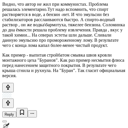
Видно, что автор не жил при коммунистах. Проблема
решалась элементарно.Тут надо вспомнить, что спирт
растворяется в воде, а бензин -нет. И что эмульсии без
стабилизаторов расслаиваются быстро. А спирто-водный
раствор , он же водка\бармотуха, тяжелее бензина. Соломинка
до дна ёмкости решала проблему извлечения. Правда , вкус у
такой химии... На северах эстеты шли дальше. Сливали
данную эмульсию про промороженному лому. В результате
чего с конца лома капал более-менее чистый продукт.
Как пример - выпитая стройбатом смывка швов кровли
монтажного цеха "Буранов". Как раз пример несмытия флюса
перед нанесением защитного покрытия. В результате чего
крыша сгнила и рухнула. На "Буран". Так гласит официальная
версия.
Reply