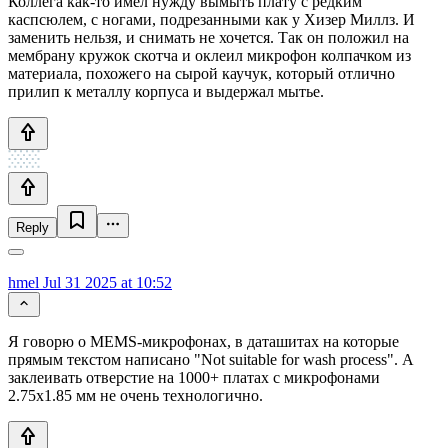
Коллега как-то имел нужду вымыть плату с редким
каспсюлем, с ногами, подрезанными как у Хизер Миллз. И
заменить нельзя, и снимать не хочется. Так он положил на
мембрану кружок скотча и оклеил микрофон колпачком из
материала, похожего на сырой каучук, который отлично
прилип к металлу корпуса и выдержал мытье.
Reply
hmel
Jul 31 2025 at 10:52
Я говорю о MEMS-микрофонах, в даташитах на которые
прямым текстом написано "Not suitable for wash process". А
заклеивать отверстие на 1000+ платах с микрофонами
2.75х1.85 мм не очень технологично.