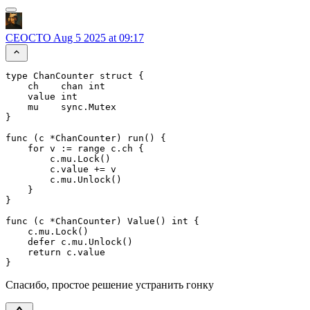
CEOCTO
Aug 5 2025 at 09:17
type ChanCounter struct {

    ch    chan int

    value int

    mu    sync.Mutex

}

func (c *ChanCounter) run() {

    for v := range c.ch {

        c.mu.Lock()

        c.value += v

        c.mu.Unlock()

    }

}

func (c *ChanCounter) Value() int {

    c.mu.Lock()

    defer c.mu.Unlock()

    return c.value

Спасибо, простое решение устранить гонку