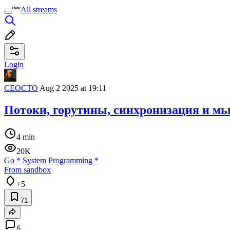
All streams
Login
CEOCTO
Aug 2 2025 at 19:11
Потоки, горутины, синхронизация и м
4 min
20K
Go
*
System Programming
*
From sandbox
+5
71
6