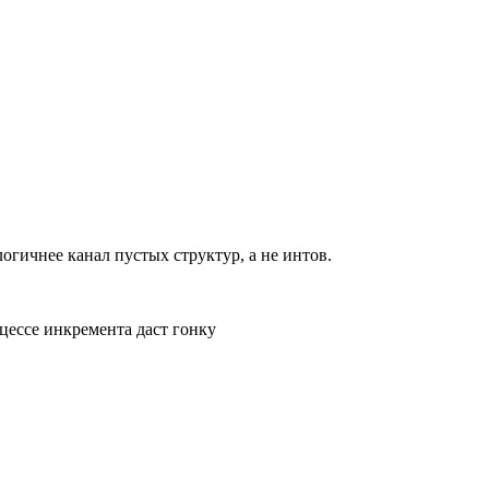
логичнее канал пустых структур, а не интов.
оцессе инкремента даст гонку