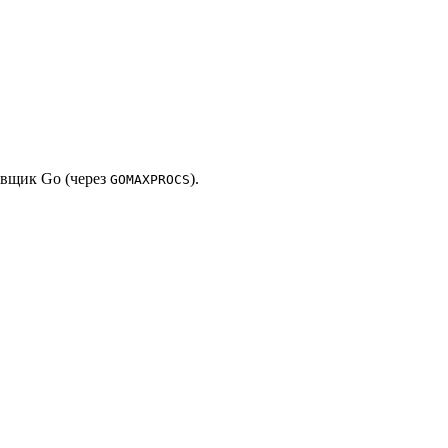
овщик Go (через
).
GOMAXPROCS