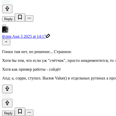
Reply
ilving
Aug 3 2025 at 14:17
Гонки там нет, но решение... Странное.
Хотя бы тем, что если уж "счётчик", просто инкрементится, то 
Хотя как пример работы - сойдёт
Апд: а, сорри, ступил. Вызов Value() в отдельных рутинах а пр
Reply