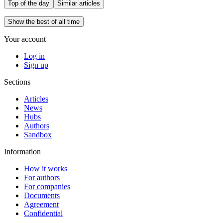
Top of the day
Similar articles
Show the best of all time
Your account
Log in
Sign up
Sections
Articles
News
Hubs
Authors
Sandbox
Information
How it works
For authors
For companies
Documents
Agreement
Confidential