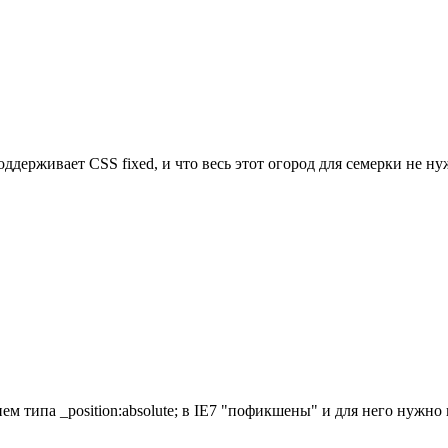
поддерживает CSS fixed, и что весь этот огород для семерки не
 типа _position:absolute; в IE7 "пофикшены" и для него нужно и