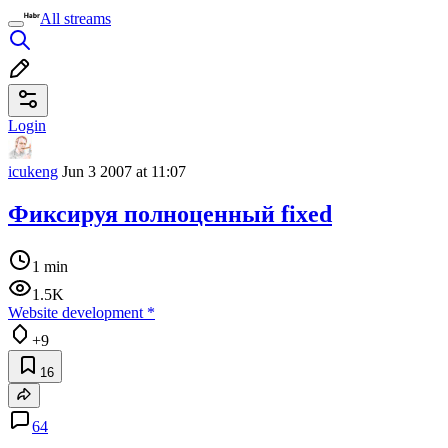
All streams
Login
icukeng
Jun 3 2007 at 11:07
Фиксируя полноценный fixed
1 min
1.5K
Website development
*
+9
16
64