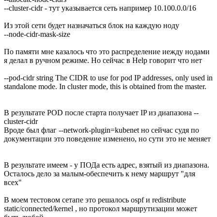
--cluster-cidr - тут указывается сеть например 10.100.0.0/16
Из этой сети будет назначаться блок на каждую ноду
--node-cidr-mask-size
По памяти мне казалось что это распределение иежду нодами
я делал в ручном режиме. Но сейчас в Help говорит что нет
--pod-cidr string The CIDR to use for pod IP addresses, only used in
standalone mode. In cluster mode, this is obtained from the master.
В результате POD после старта получает IP из диапазона --
cluster-cidr
Вроде был флаг --network-plugin=kubenet но сейчас судя по
документации это поведение изменено, но сути это не меняет
В результате имеем - у ПОДа есть адрес, взятый из диапазона.
Осталось дело за малым-обеспечить к нему маршрут "для
всех"
В моем тестовом сетапе это решалось ospf и redistribute
static/connected/kernel , но протокол маршрутизации может