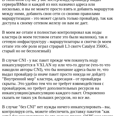
сервера/ВМки и каждой из них назначил адреса или
несколько, и вы не можете просто взять и добавить маршрутов
между ними, добавить свои сети со своими правилами
маршрутизации - это может сделать только провайдер, так как
доступа к своему сетевом железу он вам не дает.
В моем же сетапе я полностью контролировал как ноды
кластера (в моем тестовом сетапе это были малинки), так и
сетевую инфраструктуру - маршрутизаторы и свитчи (в моем
сетапе эти обе роли играл страрый L3 свитч Catalyst 3560G,
старый но не бесполезный)
В случае CNI - у вас пакет прежде чем покинуть ноду
инкапсулируется в VXLAN ну или что-то другое (что-то что
накодили авторы CNI), что бы внешние адреса были те, что
выдал провайдер (а иначе пакет просто никуда не дойдет)
"Внутренний мир" кластера, адресация - от провайдера
скрыты. Это удобно тем что не требует взяимодействия с
провайдером, но требует дополнительных ресурсов на
инкапсуляцию/декапсуляцию каждого пакет. Откровенно
сказать не таких уж больших ресурсов, но все же.
В случае "без CNI" нет нужды ничего инкапсулировать - вы,
контролируя сеть, можете обеспечить доставку пакетов "как