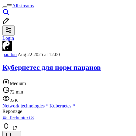
All streams
Login
paralon
Aug 22 2025 at 12:00
Кубернетес для норм пацанов
Medium
72 min
22K
Network technologies
*
Kubernetes
*
Reportage
✏️ Technotext 8
+17