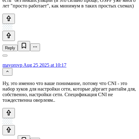
есть" без инкапсуляции (и это сильно проще, OSPF уже много
лет "просто работает", как минимум в таких простых схемах)
Reply
mayorovp
Aug 25 2025 at 10:17
Ну, это именно что ваше понимание, потому что CNI - это
набор хуков для настройки сети, которые дёргает рантайм для,
собственно, настройки сети. Спецификация CNI не
тождественна оверлеям..