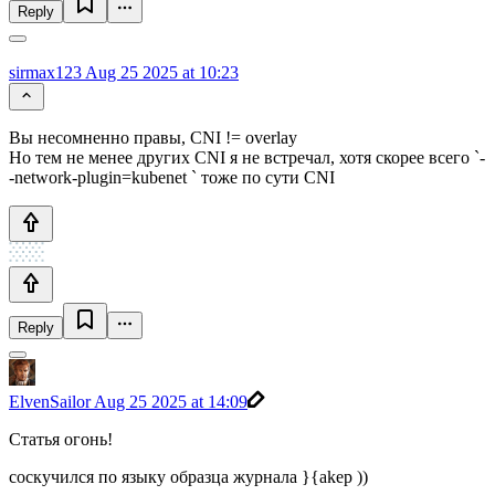
Reply
sirmax123
Aug 25 2025 at 10:23
Вы несомненно правы, CNI != overlay
Но тем не менее других CNI я не встречал, хотя скорее всего `-
-network-plugin=kubenet ` тоже по сути CNI
Reply
ElvenSailor
Aug 25 2025 at 14:09
Статья огонь!
соскучился по языку образца журнала }{akep ))