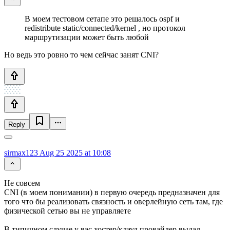
В моем тестовом сетапе это решалось ospf и
redistribute static/connected/kernel , но протокол
маршрутизации может быть любой
Но ведь это ровно то чем сейчас занят CNI?
Reply
sirmax123
Aug 25 2025 at 10:08
Не совсем
CNI (в моем понимании) в первую очередь предназначен для
того что бы реализовать связность и оверлейную сеть там, где
физической сетью вы не управляете
В типичном случае у вас хостер/клауд провайдер выдал