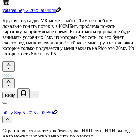
yatanai
Sep 2 2025 at 08:48
Крутая штука для VR может выйти. Там не проблема
локально гонять поток в +400МБит, проблема пожать
картинку за приемлемое время. Если транскодирование будет
занимать условных 8мс, из которых 7мс сеть, то это будет
своего рода микрореволюция! Сейчас самые крутые задержки
которые только получается у меня выжать на Pico это 20мс. Из
которых сеть 6мс на wifi5
Reply
n0isy
Sep 5 2025 at 09:59
Странно вы считаете: как будто у вас ИЛИ сеть, ИЛИ вывод.
Кадр можно и нужно выводить по-блоково.