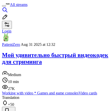
All streams
Login
PatientZero
Aug 31 2025 at 12:32
Мой удивительно быстрый видеокодек
для стриминга
Medium
10 min
27K
Working with video
*
Games and game consoles
Video cards
Translation
+50