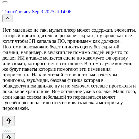
TimurZhoraev
Sep 3 2025 at 14:06
Нет, маленько не так, мультиплеер может содержать элементы,
который производитель игры хочет скрыть, ну вроде как все
хотят чтобы ЗП капала за ПО, принимаем как должное.
Поэтому невозможно будет описать сцену без скрытой
физики, например, в мультиплее помимо людей ещё что-то
делает ИИ а также меняется сцена по какому-то алгоритму
или сюжет, которого нет в синглплее. В этом случае конечно
же будут пакеты которые помогают эти изменения
прорисовать. На клиентской стороне только текстуры,
полигоны, звук/миди, базовая физика которая в
общедоступном движке ну и по мелочам сетевые протоколы и
локальное хранилище. Всё остальное уже в облаке. Мало того,
если канал совсем небольшой то передаваться может
"усечённая сцена" или отсутствовать мелкая моторика у
персонажей.