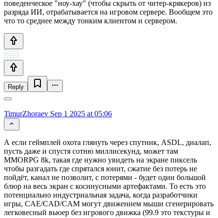
поведенческое "ноу-хау" (чтобы скрыть от читер-крякеров) из
разряда ИИ, отрабатывается на игровом сервере. Вообщем это
что то среднее между тонким клиентом и сервером.
Reply
TimurZhoraev
Sep 1 2025 at 05:06
А если геймплей охота глянуть через спутник, ASDL, диалап,
пусть даже и спустя сотню миллисекунд, может там
MMORPG 8k, такая где нужно увидеть на экране пиксель
чтобы разгадать где спрятался юнит, сжатие без потерь не
пойдёт, канал не позволит, с потерями - будет один большой
блюр на весь экран с косинусными артефактами. То есть это
потенциально индустриальная задача, когда разработчики
игры, CAE/CAD/CAM могут движением мыши сгенерировать
легковесный вьюер без игрового движка (99.9 это текстуры и