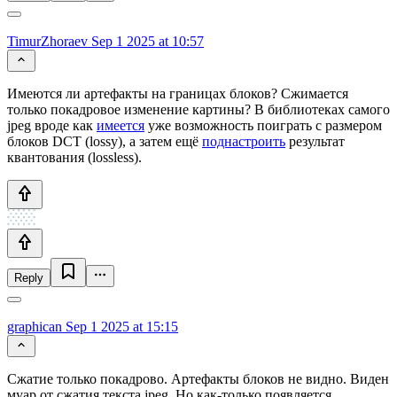
TimurZhoraev
Sep 1 2025 at 10:57
Имеются ли артефакты на границах блоков? Сжимается
только покадровое изменение картины? В библиотеках самого
jpeg вроде как
имеется
уже возможность поиграть с размером
блоков DCT (lossy), а затем ещё
поднастроить
результат
квантования (lossless).
Reply
graphican
Sep 1 2025 at 15:15
Сжатие только покадрово. Артефакты блоков не видно. Виден
муар от сжатия текста jpeg. Но как-только появляется