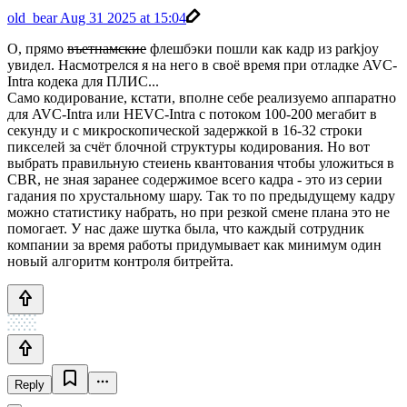
old_bear
Aug 31 2025 at 15:04
О, прямо
въетнамские
флешбэки пошли как кадр из parkjoy
увидел. Насмотрелся я на него в своё время при отладке AVC-
Intra кодека для ПЛИС...
Само кодирование, кстати, вполне себе реализуемо аппаратно
для AVC-Intra или HEVC-Intra с потоком 100-200 мегабит в
секунду и с микроскопической задержкой в 16-32 строки
пикселей за счёт блочной структуры кодирования. Но вот
выбрать правильную стеиень квантования чтобы уложиться в
CBR, не зная заранее содержимое всего кадра - это из серии
гадания по хрустальному шару. Так то по предыдущему кадру
можно статистику набрать, но при резкой смене плана это не
помогает. У нас даже шутка была, что каждый сотрудник
компании за время работы придумывает как минимум один
новый алгоритм контроля битрейта.
Reply