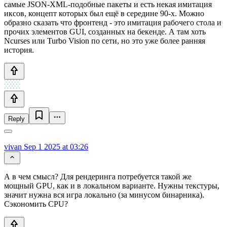
самые JSON-XML-подобные пакеты и есть некая имитация
иксов, концепт которых был ещё в середине 90-х. Можно
образно сказать что фронтенд - это имитация рабочего стола и
прочих элементов GUI, созданных на бекенде. А там хоть
Ncurses или Turbo Vision по сети, но это уже более ранняя
история.
Reply
vivan
Sep 1 2025 at 03:26
А в чем смысл? Для рендеринга потребуется такой же
мощный GPU, как и в локальном варианте. Нужны текстуры,
значит нужна вся игра локально (за минусом бинарника).
Сэкономить CPU?