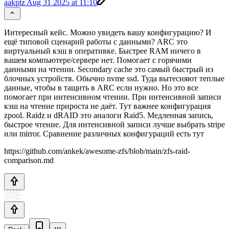
aakptz
Aug 31 2025 at 11:10
Интересный кейс. Можно увидеть вашу конфигурацию? И
ещё типовой сценарий работы с данными? ARC это
виртуальный кэш в оперативке. Быстрее RAM ничего в
вашем компьютере/сервере нет. Помогает с горячими
данными на чтении. Secondary cache это самый быстрый из
блочных устройств. Обычно nvme ssd. Туда вытесняют теплые
данные, чтобы в тащить в ARC если нужно. Но это все
помогает при интенсивном чтении. При интенсивной записи
кэш на чтение прироста не даёт. Тут важнее конфигурация
zpool. Raidz и dRAID это аналоги Raid5. Медленная запись,
быстрое чтение. Для интенсивной записи лучше выбрать stripe
или mirror. Сравнение различных конфигураций есть тут
https://github.com/ankek/awesome-zfs/blob/main/zfs-raid-
comparison.md