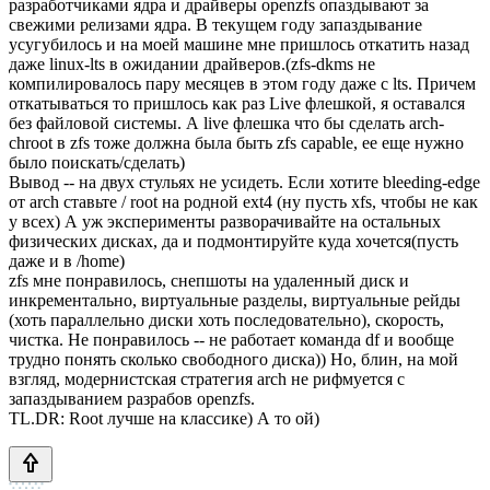
разработчиками ядра и драйверы openzfs опаздывают за
свежими релизами ядра. В текущем году запаздывание
усугубилось и на моей машине мне пришлось откатить назад
даже linux-lts в ожидании драйверов.(zfs-dkms не
компилировалось пару месяцев в этом году даже с lts. Причем
откатываться то пришлось как раз Live флешкой, я оставался
без файловой системы. А live флешка что бы сделать arch-
chroot в zfs тоже должна была быть zfs capable, ее еще нужно
было поискать/сделать)
Вывод -- на двух стульях не усидеть. Если хотите bleeding-edge
от arch ставьте / root на родной ext4 (ну пусть xfs, чтобы не как
у всех) А уж эксперименты разворачивайте на остальных
физических дисках, да и подмонтируйте куда хочется(пусть
даже и в /home)
zfs мне понравилось, снепшоты на удаленный диск и
инкрементально, виртуальные разделы, виртуальные рейды
(хоть параллельно диски хоть последовательно), скорость,
чистка. Не понравилось -- не работает команда df и вообще
трудно понять сколько свободного диска)) Но, блин, на мой
взгляд, модернистская стратегия arch не рифмуется с
запаздыванием разрабов openzfs.
TL.DR: Root лучше на классике) А то ой)