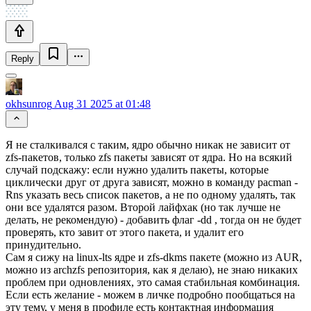
Reply
okhsunrog
Aug 31 2025 at 01:48
Я не сталкивался с таким, ядро обычно никак не зависит от
zfs-пакетов, только zfs пакеты зависят от ядра. Но на всякий
случай подскажу: если нужно удалить пакеты, которые
циклически друг от друга зависят, можно в команду pacman -
Rns указать весь список пакетов, а не по одному удалять, так
они все удалятся разом. Второй лайфхак (но так лучше не
делать, не рекомендую) - добавить флаг -dd , тогда он не будет
проверять, кто завит от этого пакета, и удалит его
принудительно.
Сам я сижу на linux-lts ядре и zfs-dkms пакете (можно из AUR,
можно из archzfs репозитория, как я делаю), не знаю никаких
проблем при одновлениях, это самая стабильная комбинация.
Если есть желание - можем в личке подробно пообщаться на
эту тему, у меня в профиле есть контактная информация