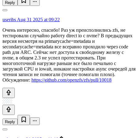
Reply
useribs
Aug 31 2025 at 09:22
Очень интересно, спасибо! Раз уж преисполнились zfs, не
тестировали случайно работу direct io с nvme? В предыдущих
версия несмотря на primarycache=metadata и
secondarycache=metadata все всеравно проходило через code
path для ARC. Сейчас нет доступа к свободному железу с
nvme, в общем 2.3 не успел протестировать. При
многопоточной нагрузке раньше все было печально с
загрузкой CPU и iowait, никакие настройки async очередей для
чтения записи не помогали (точнее помогали плохо).
Обсуждение:
https://github.com/openzfs/zfs/pull/10018
Reply