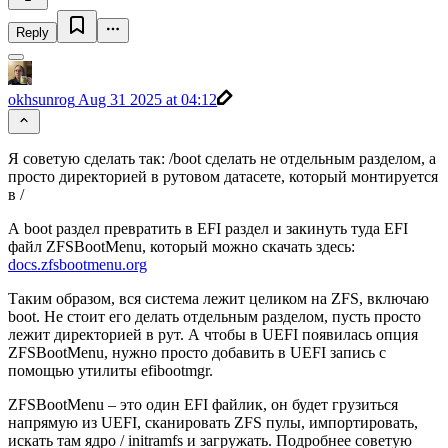
Reply
okhsunrog
Aug 31 2025 at 04:12
Я советую сделать так: /boot сделать не отдельным разделом, а
просто директорией в рутовом датасете, который монтируется
в /
А boot раздел превратить в EFI раздел и закинуть туда EFI
файл ZFSBootMenu, который можно скачать здесь:
docs.zfsbootmenu.org
Таким образом, вся система лежит целиком на ZFS, включаю
boot. Не стоит его делать отдельным разделом, пусть просто
лежит директорией в рут. А чтобы в UEFI появилась опция
ZFSBootMenu, нужно просто добавить в UEFI запись с
помощью утилиты efibootmgr.
ZFSBootMenu – это один EFI файлик, он будет грузиться
напрямую из UEFI, сканировать ZFS пулы, импортировать,
искать там ядро / initramfs и загружать. Подробнее советую