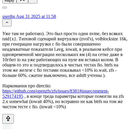
Reply
useribs
Aug 31 2025 at 11:58
Уже там не работаю). Это был просто один nvme, без всяких
raid{x}. Типовой сценарий виртуалки (zvol's), volblocksize 16k,
при генерации нагрузки с fio были совершшенно
неадекватные показатели l.avg, iowait, в реальном кейсе при
одновременной миграции нескольких вм (4) на сетке даже в
10гбит io на уже работающих на пуле вм вставал колом. В
общем-то это и подтвердилось в чистых тестах fio. btrfs на
этом же железе c fio тестами показывал <10% io.wait, zfs -
больше 60%. сжатие выключено, все ashift учтены ).
Наркомания про directio:
https://github.com/openzfs/zfs/issues/8381#issuecomment-
529174195
, в конце треда параметры которые помогли на zfs
2.x somewhat (iowait 40%), но всеравно не как btrfs на том же
чистом тесте с fio. (iowait <10%)