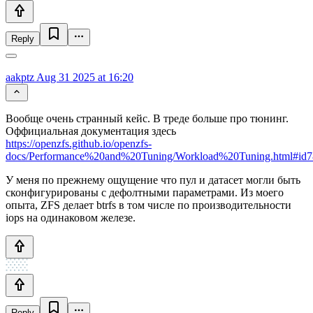
Reply
aakptz
Aug 31 2025 at 16:20
Вообще очень странный кейс. В треде больше про тюнинг.
Оффициальная документация здесь
https://openzfs.github.io/openzfs-
docs/Performance%20and%20Tuning/Workload%20Tuning.html#id7
У меня по прежнему ощущение что пул и датасет могли быть
сконфигурированы с дефолтными параметрами. Из моего
опыта, ZFS делает btrfs в том числе по производительности
iops на одинаковом железе.
Reply