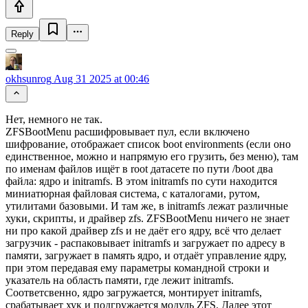
Reply
okhsunrog
Aug 31 2025 at 00:46
Нет, немного не так.
ZFSBootMenu расшифровывает пул, если включено
шифрование, отображает список boot environments (если оно
единственное, можно и напрямую его грузить, без меню), там
по именам файлов ищёт в root датасете по пути /boot два
файла: ядро и initramfs. В этом initramfs по сути находится
миниатюрная файловая система, с каталогами, рутом,
утилитами базовыми. И там же, в initramfs лежат различные
хуки, скрипты, и драйвер zfs. ZFSBootMenu ничего не знает
ни про какой драйвер zfs и не даёт его ядру, всё что делает
загрузчик - распаковывает initramfs и загружает по адресу в
памяти, загружает в память ядро, и отдаёт управление ядру,
при этом передавая ему параметры командной строки и
указатель на область памяти, где лежит initramfs.
Соответсвенно, ядро загружается, монтирует initramfs,
срабатывает хук и подгружается модуль ZFS. Далее этот