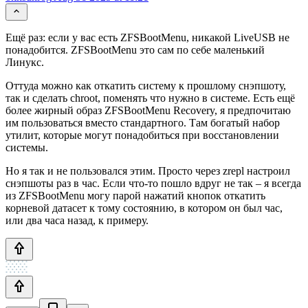
Ещё раз: если у вас есть ZFSBootMenu, никакой LiveUSB не
понадобится. ZFSBootMenu это сам по себе маленький
Линукс.
Оттуда можно как откатить систему к прошлому снэпшоту,
так и сделать chroot, поменять что нужно в системе. Есть ещё
более жирный образ ZFSBootMenu Recovery, я предпочитаю
им пользоваться вместо стандартного. Там богатый набор
утилит, которые могут понадобиться при восстановлении
системы.
Но я так и не пользовался этим. Просто через zrepl настроил
снэпшоты раз в час. Если что-то пошло вдруг не так – я всегда
из ZFSBootMenu могу парой нажатий кнопок откатить
корневой датасет к тому состоянию, в котором он был час,
или два часа назад, к примеру.