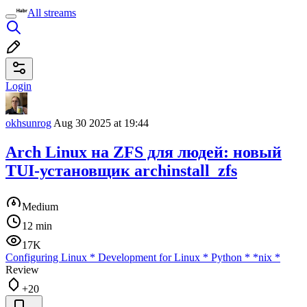
All streams
Login
okhsunrog
Aug 30 2025 at 19:44
Arch Linux на ZFS для людей: новый
TUI-установщик archinstall_zfs
Medium
12 min
17K
Configuring Linux
*
Development for Linux
*
Python
*
*nix
*
Review
+20