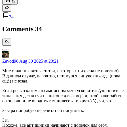
43
34
Comments
34
Zavod96
Aug 30 2025 at 20:21
Мне стали нравится статьи, в которых нихрена не понятно)
В данном случае, вероятно, патамуш я линукс никогда (пока
ещё) не юзал.
Если речь о каком-то самписном мега ускорителе/упростителе,
типа как я делал гуи на питоне для семерки, чтоб ваще забыть
о консоли и не вводить там ничего - то круть) Удачи, чо.
Завтра попробую перечитать и погуглить.
Зы.
Похоже, все айтишники начинают с поделок для себя.