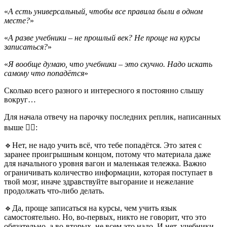
«
А есть универсальный, чтобы все правила были в одном
месте?
»
«
А разве учебники – не прошлый век? Не проще на курсы
записаться?
»
«
Я вообще думаю, что учебники – это скучно. Надо искать
самому что попадётся
»
Сколько всего разного и интересного я постоянно слышу
вокруг…
Для начала отвечу на парочку последних реплик, написанных
выше 👆🏻:
🔹Нет, не надо учить всё, что тебе попадётся. Это затея с
заранее проигрышным концом, потому что материала даже
для начального уровня вагон и маленькая тележка. Важно
ограничивать количество информации, которая поступает в
твой мозг, иначе здравствуйте выгорание и нежелание
продолжать что-либо делать.
🔹Да, проще записаться на курсы, чем учить язык
самостоятельно. Но, во-первых, никто не говорит, что это
обязательно, а во-вторых, не всем это надо. И нет, учебники –