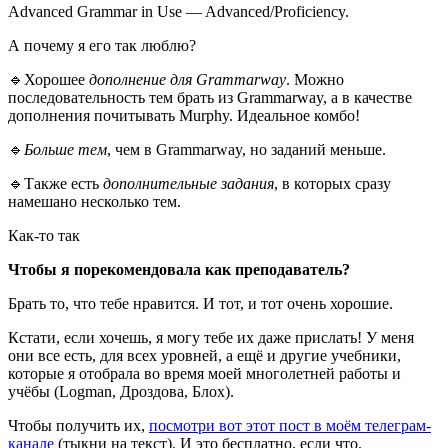
Advanced Grammar in Use — Advanced/Proficiency.
А почему я его так люблю?
🔹Хорошее
дополнение для Grammarway
. Можно
последовательность тем брать из Grammarway, а в качестве
дополнения почитывать Murphy. Идеальное комбо!
🔹
Больше тем
, чем в Grammarway, но заданий меньше.
🔹Также есть
дополнительные задания
, в которых сразу
намешано несколько тем.
Как-то так
Чтобы я порекомендовала как преподаватель?
Брать то, что тебе нравится. И тот, и тот очень хорошие.
Кстати, если хочешь, я могу тебе их даже прислать! У меня
они все есть, для всех уровней, а ещё и другие учебники,
которые я отобрала во время моей многолетней работы и
учёбы (Logman, Дроздова, Блох).
Чтобы получить их,
посмотри вот этот пост в моём телеграм-
канале
(тыкни на текст). И это бесплатно, если что.