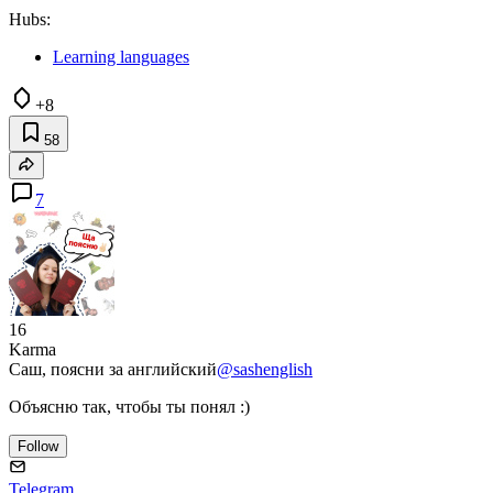
Hubs:
Learning languages
+8
58
7
16
Karma
Саш, поясни за английский
@sashenglish
Объясню так, чтобы ты понял :)
Follow
Telegram