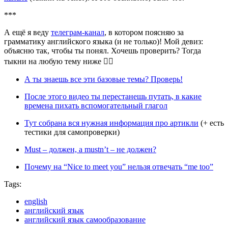
***
А ещё я веду
телеграм-канал
, в котором поясняю за
грамматику английского языка (и не только)! Мой девиз:
объясню так, чтобы ты понял. Хочешь проверить? Тогда
тыкни на любую тему ниже 👇🏻
А ты знаешь все эти базовые темы? Проверь!
После этого видео ты перестанешь путать, в какие
времена пихать вспомогательный глагол
Тут собрана вся нужная информация про артикли
(+ есть
тестики для самопроверки)
Must – должен, а mustn’t – не должен?
Почему на “Nice to meet you” нельзя отвечать “me too”
Tags:
english
английский язык
английский язык самообразование