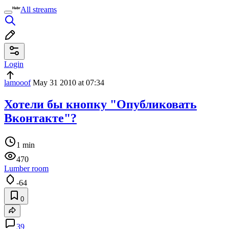
All streams
Login
lamooof
May 31 2010 at 07:34
Хотели бы кнопку "Опубликовать
Вконтакте"?
1 min
470
Lumber room
-64
0
39