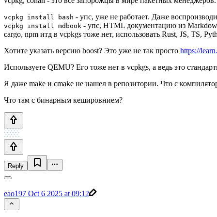
vcpkg, conan - это все запорожцы в мире пакетных менеджеров
- упс, уже не работает. Даже воспроизво
vcpkg install bash
- упс, HTML документацию из Markdown
vcpkg install mdbook
cargo, npm итд в vcpkgs тоже нет, использовать Rust, JS, TS, Py
Хотите указать версию boost? Это уже не так просто
https://lea
Используете QEMU? Его тоже нет в vcpkgs, а ведь это стандар
Я даже make и cmake не нашел в репозитории. Что с компилято
Что там с бинарным кешировнием?
Reply
eao197
Oct 6 2025 at 09:12