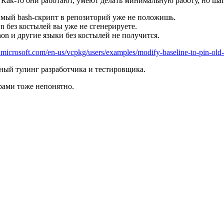
. Как-то они работают, умеют делать минимальную работу, но ша
димый bash-скрипт в репозиторий уже не положишь.
 без костылей вы уже не сгенерируете.
thon и другие языки без костылей не получится.
rn.microsoft.com/en-us/vcpkg/users/examples/modify-baseline-to-pin-old
тный тулинг разработчика и тестировщика.
рами тоже непонятно.