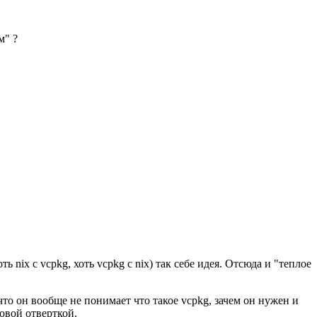
м" ?
 nix с vcpkg, хоть vcpkg с nix) так себе идея. Отсюда и "теплое
, что он вообще не понимает что такое vcpkg, зачем он нужен и
овой отверткой.