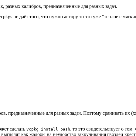
к, разных калибров, предназначенные для разных задач.
vcpkgs не даёт того, что нужно автору то это уже "теплое с мягки
в, предназначенные для разных задач. Поэтому сранивать их (хоть
может сделать
, то это свидетельствует о том
vcpkg install bash
 выглядят как жалобы на неудобство закручивания гвоздей крест