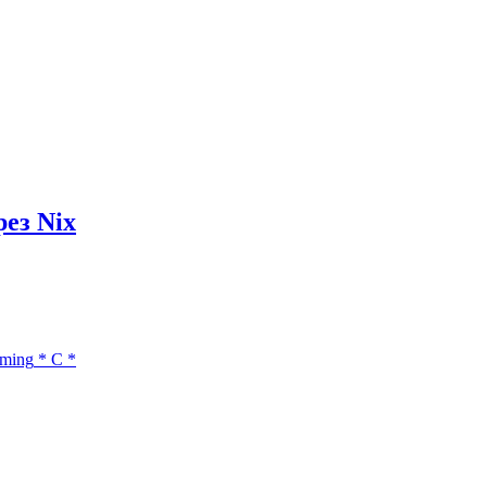
ез Nix
mming
*
C
*