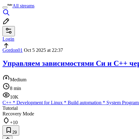
All streams
Login
Gordon01
Oct 5 2025 at 22:37
Управляем зависимостями Cи и C++ чер
Medium
8 min
10K
C++
*
Development for Linux
*
Build automation
*
System Progra
Tutorial
Recovery Mode
+10
29