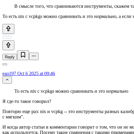
В смысле того, что сравниваются инструменты, скажем та
То есть nix с vcpkgs можно сравнивать и это нормально, а если 
Reply
eao197
Oct 6 2025 at 09:46
То есть nix с vcpkgs можно сравнивать и это нормально
Я где-то такое говорил?
Повторю еще раз: nix и vcpkg -- это инструменты разных калибро
с мягким".
И когда автор статьи в комментарии говорит о том, что он не 
как используется. Посему такие сравнения с такими примерами