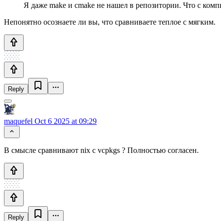
Я даже make и cmake не нашел в репозитории. Что с ком
Непонятно осознаете ли вы, что сравниваете теплое с мягким.
Reply
maquefel
Oct 6 2025 at 09:29
В смысле сравнивают nix c vcpkgs ? Полностью согласен.
Reply