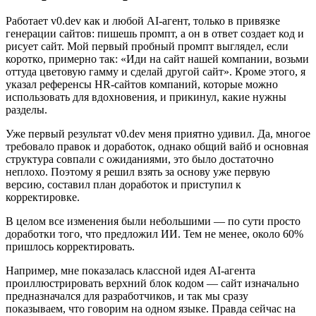
Работает v0.dev как и любой AI-агент, только в привязке
генерации сайтов: пишешь промпт, а он в ответ создает код и
рисует сайт. Мой первый пробный промпт выглядел, если
коротко, примерно так: «Иди на сайт нашей компании, возьми
оттуда цветовую гамму и сделай другой сайт». Кроме этого, я
указал референсы HR-сайтов компаний, которые можно
использовать для вдохновения, и прикинул, какие нужны
разделы.
Уже первый результат v0.dev меня приятно удивил. Да, многое
требовало правок и доработок, однако общий вайб и основная
структура совпали с ожиданиями, это было достаточно
неплохо. Поэтому я решил взять за основу уже первую
версию, составил план доработок и приступил к
корректировке.
В целом все изменения были небольшими — по сути просто
доработки того, что предложил ИИ. Тем не менее, около 60%
пришлось корректировать.
Например, мне показалась классной идея AI-агента
проиллюстрировать верхний блок кодом — сайт изначально
предназначался для разработчиков, и так мы сразу
показываем, что говорим на одном языке. Правда сейчас на