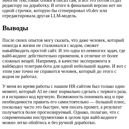
Многие текстовые блоки я писал сам, и всё это потом отдал
редактору на доработку. В итоге в финальной версии нет ни
одной строчки, которую бы сгенерировал v0.dev или
отредактировала другая LLM-модель.
Выводы
После своих опытов могу сказать, что даже человек, который
никогда в жизни не сталкивался с кодом, сможет
навайбкодить простой сайт. И это одна из немногих задач, где
вайб-кодинг действительно применим, в отличие от более
сложных вещей. Например, в качестве эксперимента я
вайбкодил телеграм-бота для одной небольшой задачи. И вот с
этим уже точно не справится человек, который до этого с
кодом не работал.
У меня во время работы с нашим HR-сайтом был только один
момент, который AI не смог нормально сделать с первого раза,
и я исправил код вручную. Возможность понимать код и при
необходимости править его самостоятельно — большой плюс,
поскольку часто это быстрее, чем писать промпт, а результат
получается более прогнозируемый. Однако, полагаю, что с
современными инструментами в целом при вайб-кодинге
можно легко обойтись и без ручной доработки.