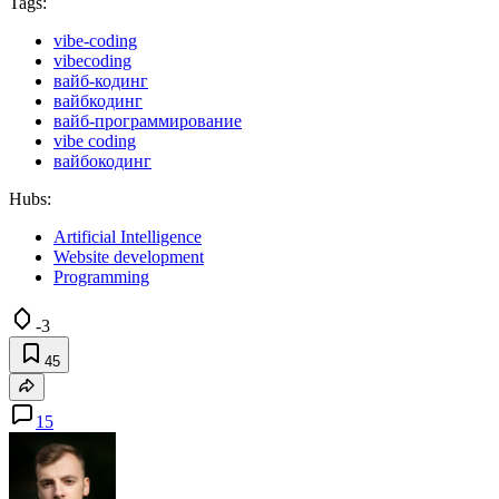
Tags:
vibe-coding
vibecoding
вайб-кодинг
вайбкодинг
вайб-программирование
vibe coding
вайбокодинг
Hubs:
Artificial Intelligence
Website development
Programming
-3
45
15