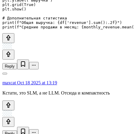
plt.ylabel('Выручка')

plt.grid(True)

plt.show()

# Дополнительная статистика

print(f"Общая выручка: {df['revenue'].sum():.2f}")

print(f"Средние продажи в месяц: {monthly_revenue.mean(
Reply
maxcat
Oct 18 2025 at 13:19
Кстати, это SLM, а не LLM. Отсюда и компактность
Reply