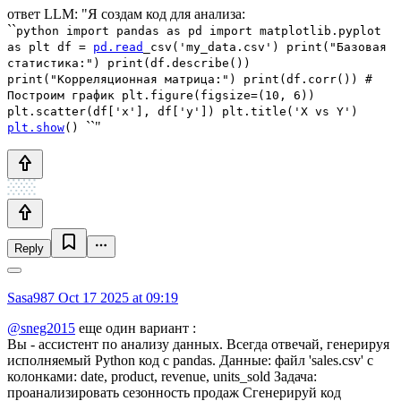
ответ LLM: "Я создам код для анализа:
``
python import pandas as pd import matplotlib.pyplot
as plt df =
pd.read
_csv('my_data.csv') print("Базовая
статистика:") print(df.describe())
print("Корреляционная матрица:") print(df.corr()) #
Построим график plt.figure(figsize=(10, 6))
plt.scatter(df['x'], df['y']) plt.title('X vs Y')
``"
plt.show
()
Reply
Sasa987
Oct 17 2025 at 09:19
@sneg2015
еще один вариант :
Вы - ассистент по анализу данных. Всегда отвечай, генерируя
исполняемый Python код с pandas. Данные: файл 'sales.csv' с
колонками: date, product, revenue, units_sold Задача:
проанализировать сезонность продаж Сгенерируй код