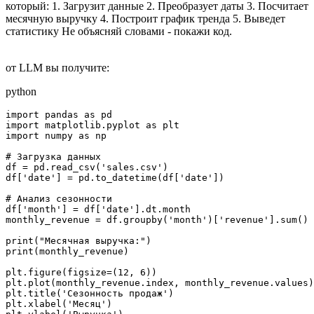
который: 1. Загрузит данные 2. Преобразует даты 3. Посчитает
месячную выручку 4. Построит график тренда 5. Выведет
статистику Не объясняй словами - покажи код.
от LLM вы получите:
python
import pandas as pd

import matplotlib.pyplot as plt

import numpy as np

# Загрузка данных

df = pd.read_csv('sales.csv')

df['date'] = pd.to_datetime(df['date'])

# Анализ сезонности

df['month'] = df['date'].dt.month

monthly_revenue = df.groupby('month')['revenue'].sum()

print("Месячная выручка:")

print(monthly_revenue)

plt.figure(figsize=(12, 6))

plt.plot(monthly_revenue.index, monthly_revenue.values)

plt.title('Сезонность продаж')

plt.xlabel('Месяц')
