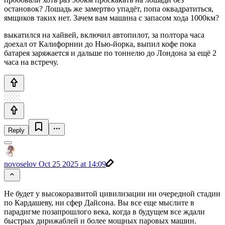
остановок? Лошадь же замертво упадёт, попа оквадратиться,
ямщиков таких нет. Зачем вам машина с запасом хода 1000км?
выкатился на хайвей, включил автопилот, за полтора часа
доехал от Калифорнии до Нью-йорка, выпил кофе пока
батарея заряжается и дальше по тоннелю до Лондона за ещё 2
часа на встречу.
Reply
novoselov
Oct 25 2025 at 14:09
Не будет у высокоразвитой цивилизации ни очередной стадии
по Кардашеву, ни сфер Дайсона. Вы все еще мыслите в
парадигме позапрошлого века, когда в будущем все ждали
быстрых дирижаблей и более мощных паровых машин.