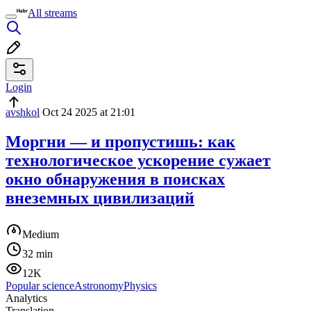
All streams
Login
avshkol
Oct 24 2025 at 21:01
Моргни — и пропустишь: как
технологическое ускорение сужает
окно обнаружения в поисках
внеземных цивилизаций
Medium
32 min
12K
Popular science
Astronomy
Physics
Analytics
Translation