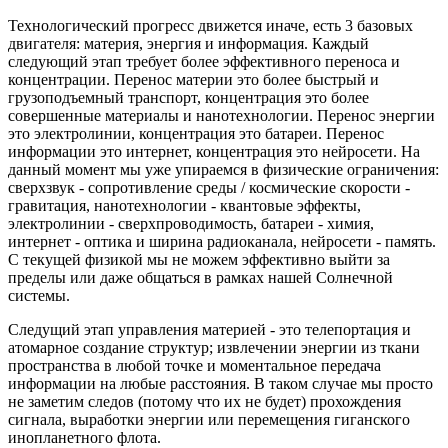
Технологический прогресс движется иначе, есть 3 базовых
двигателя: материя, энергия и информация. Каждый
следующий этап требует более эффективного переноса и
концентрации. Перенос материи это более быстрый и
грузоподъемный транспорт, концентрация это более
совершенные материалы и нанотехнологии. Перенос энергии
это электролинии, концентрация это батареи. Перенос
информации это интернет, концентрация это нейросети. На
данный момент мы уже упираемся в физические ограничения:
сверхзвук - сопротивление среды / космические скорости -
гравитация, нанотехнологии - квантовые эффекты,
электролинии - сверхпроводимость, батареи - химия,
интернет - оптика и ширина радиоканала, нейросети - память.
С текущей физикой мы не можем эффективно выйти за
пределы или даже общаться в рамках нашей Солнечной
системы.
Следущий этап управления материей - это телепортация и
атомарное создание структур; извлечении энергии из ткани
пространства в любой точке и моментальное передача
информации на любые расстояния. В таком случае мы просто
не заметим следов (потому что их не будет) прохождения
сигнала, выработки энергии или перемещения гиганского
инопланетного флота.