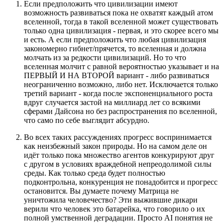
Если предположить что цивилизации имеют
возможность развиваться пока не охватят каждый атом
вселенной, тогда в такой вселенной может существовать
только одна цивилизация - первая, и это скорее всего мы
и есть. А если предположить что любая цивилизация
закономерно гибнет/прячется, то вселенная и должна
молчать из за редкости цивилизаций. Но то что
вселенная молчит с равной вероятностью указывает и на
ПЕРВЫЙ И НА ВТОРОЙ вариант - либо развиваться
неограниченно возможно, либо нет. Исключается только
третий вариант - когда после экспоненциального роста
вдруг случается застой на миллиард лет со всякими
сферами Дайсона но без распространения по вселенной,
что само по себе выглядит абсурдно.
Во всех таких рассуждениях прогресс воспринимается
как неизбежный закон природы. Но на самом деле он
идёт только пока множество агентов конкурируют друг
с другом в условиях враждебной непреодолимой силы
среды. Как только среда будет полностью
подконтрольна, конкуренция не понадобится и прогресс
остановится. Вы думаете почему Матрица не
уничтожила человечество? Эти выжившие дикари
верили что человек это батарейка, что говорило о их
полной умственной деградации. Просто AI понятия не