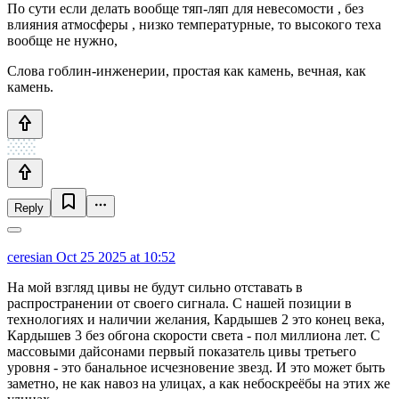
По сути если делать вообще тяп-ляп для невесомости , без
влияния атмосферы , низко температурные, то высокого теха
вообще не нужно,
Слова гоблин-инженерии, простая как камень, вечная, как
камень.
Reply
ceresian
Oct 25 2025 at 10:52
На мой взгляд цивы не будут сильно отставать в
распространении от своего сигнала. С нашей позиции в
технологиях и наличии желания, Кардышев 2 это конец века,
Кардышев 3 без обгона скорости света - пол миллиона лет. С
массовыми дайсонами первый показатель цивы третьего
уровня - это банальное исчезновение звезд. И это может быть
заметно, не как навоз на улицах, а как небоскреёбы на этих же