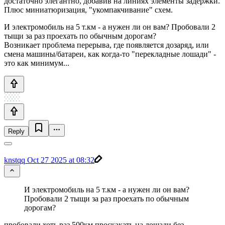
достаточно элегантно, добавив на линиях элементы задержки.
Плюс миниатюризация, "укомпакчивание" схем.
И электромобиль на 5 т.км - а нужен ли он вам? Пробовали 2
тыщи за раз проехать по обычным дорогам?
Возникает проблема перерыва, где появляется дозаряд, или
смена машины/батареи, как когда-то "перекладные лошади" -
это как минимум...
Reply
knstqq
Oct 27 2025 at 08:32
И электромобиль на 5 т.км - а нужен ли он вам?
Пробовали 2 тыщи за раз проехать по обычным
дорогам?
пробовали хоть раз 500км проскакать на лошади без