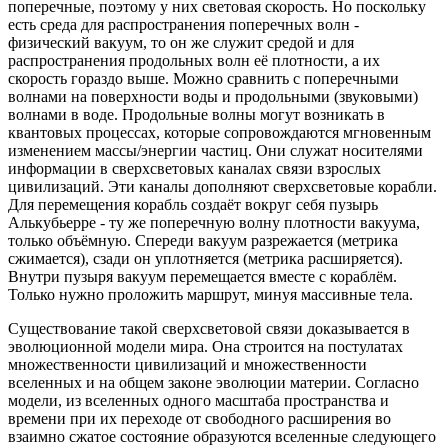
поперечные, поэтому у них световая скорость. Но поскольку
есть среда для распространения поперечных волн -
физический вакуум, то он же служит средой и для
распространения продольных волн её плотности, а их
скорость гораздо выше. Можно сравнить с поперечными
волнами на поверхности воды и продольными (звуковыми)
волнами в воде. Продольные волны могут возникать в
квантовых процессах, которые сопровождаются мгновенным
изменением массы/энергии частиц. Они служат носителями
информации в сверхсветовых каналах связи взрослых
цивилизаций. Эти каналы дополняют сверхсветовые корабли.
Для перемещения корабль создаёт вокруг себя пузырь
Алькубьерре - ту же поперечную волну плотности вакуума,
только объёмную. Спереди вакуум разрежается (метрика
сжимается), сзади он уплотняется (метрика расширяется).
Внутри пузыря вакуум перемещается вместе с кораблём.
Только нужно проложить маршрут, минуя массивные тела.
Существование такой сверхсветовой связи доказывается в
эволюционной модели мира. Она строится на постулатах
множественности цивилизаций и множественности
вселенных и на общем законе эволюции материи. Согласно
модели, из вселенных одного масштаба пространства и
времени при их переходе от свободного расширения во
взаимно сжатое состояние образуются вселенные следующего