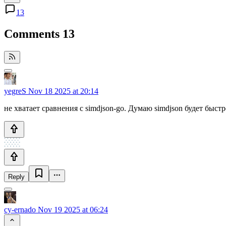
13
Comments
13
yegreS
Nov 18 2025 at 20:14
не хватает сравнения с simdjson-go. Думаю simdjson будет быс
Reply
cy-ernado
Nov 19 2025 at 06:24