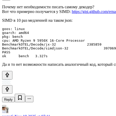
Почему нет необходимости писать самому декодер?
Вот что примерно получается у SIMD:
https://gist.github.com/
SIMD в 10 раз медленней на таком json:
goos: linux

goarch: amd64

pkg: bench

cpu: AMD Ryzen 9 5950X 16-Core Processor            

BenchmarkOTEL/Decode/jx-32               2385859       
BenchmarkOTEL/Decode/simdjson-32                 397069
PASS

Да и то нет возможности написать аналогичный код, который с
Reply