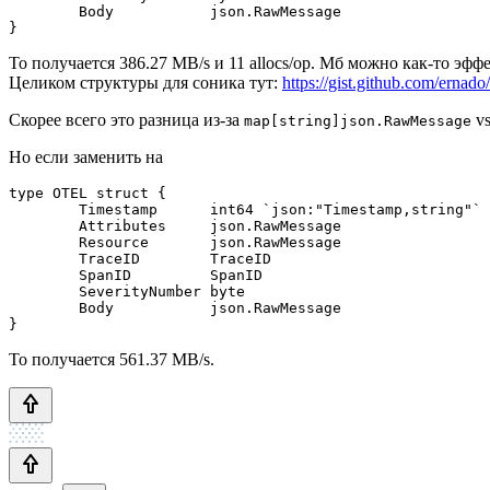
	Body           json.RawMessage

То получается 386.27 MB/s и 11 allocs/op. Мб можно как-то эфф
Целиком структуры для соника тут:
https://gist.github.com/er
Скорее всего это разница из-за
vs
map[string]json.RawMessage
Но если заменить на
type OTEL struct {

	Timestamp      int64 `json:"Timestamp,string"`

	Attributes     json.RawMessage

	Resource       json.RawMessage

	TraceID        TraceID

	SpanID         SpanID

	SeverityNumber byte

	Body           json.RawMessage

То получается 561.37 MB/s.