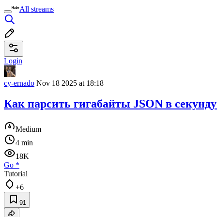
All streams
Login
cy-ernado
Nov 18 2025 at 18:18
Как парсить гигабайты JSON в секунду
Medium
4 min
18K
Go
*
Tutorial
+6
91