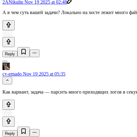
2ANikulin
Nov 19 2025 at 02:48
А в чем суть вашей задачи? Локально на хосте лежит много фай
Reply
cy-ernado
Nov 19 2025 at 05:35
Как вариант, задача — парсить много приходящих логов в секун
Reply