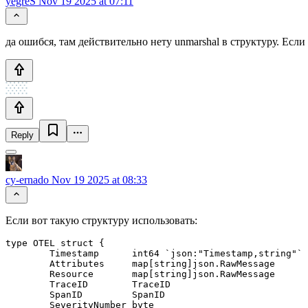
yegreS
Nov 19 2025 at 07:11
да ошибся, там действительно нету unmarshal в структуру. Есл
Reply
cy-ernado
Nov 19 2025 at 08:33
Если вот такую структуру использовать:
type OTEL struct {

	Timestamp      int64 `json:"Timestamp,string"`

	Attributes     map[string]json.RawMessage

	Resource       map[string]json.RawMessage

	TraceID        TraceID

	SpanID         SpanID

	SeverityNumber byte
