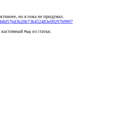
ективнее, но я пока не придумал.
nado/b8d576d3b20b73b452483e09297b9997
 кастомный
из статьи.
Map