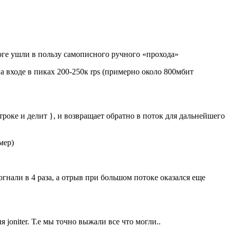
тоге ушли в пользу самописного ручного «прохода»
а входе в пиках 200-250к rps (примерно около 800мбит
троке и делит }, и возвращает обратно в поток для дальнейшего
мер)
огнали в 4 раза, а отрыв при большом потоке оказался еще
joniter. Т.е мы точно выжали все что могли..