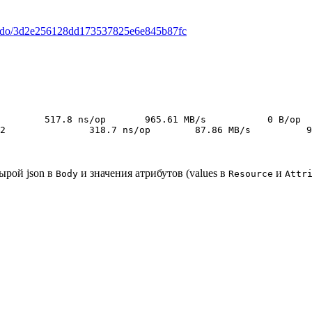
ernado/3d2e256128dd173537825e6e845b87fc
        517.8 ns/op       965.61 MB/s           0 B/op  
2               318.7 ns/op        87.86 MB/s          9
ырой json в
и значения атрибутов (values в
и
Body
Resource
Attr