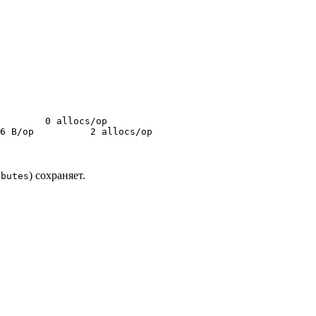
        0 allocs/op

6 B/op          2 allocs/op

) сохраняет.
ibutes