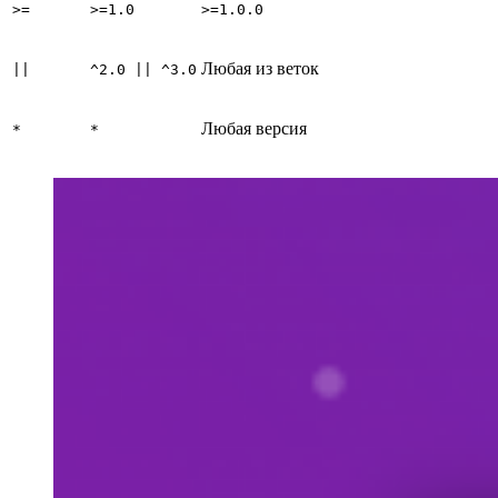
>=
>=1.0
>=1.0.0
Любая из веток
||
^2.0 || ^3.0
Любая версия
*
*