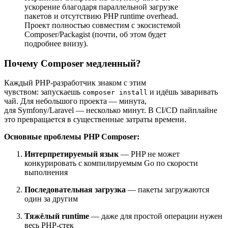
ускорение благодаря параллельной загрузке
пакетов и отсутствию PHP runtime overhead.
Проект полностью совместим с экосистемой
Composer/Packagist (почти, об этом будет
подробнее внизу).
Почему Composer медленный?
Каждый PHP‑разработчик знаком с этим
чувством: запускаешь
и идёшь заваривать
composer install
чай. Для небольшого проекта — минута,
для Symfony/Laravel — несколько минут. В CI/CD пайплайне
это превращается в существенные затраты времени.
Основные проблемы PHP Composer:
Интерпретируемый язык
— PHP не может
конкурировать с компилируемым Go по скорости
выполнения
Последовательная загрузка
— пакеты загружаются
один за другим
Тяжёлый runtime
— даже для простой операции нужен
весь PHP‑стек