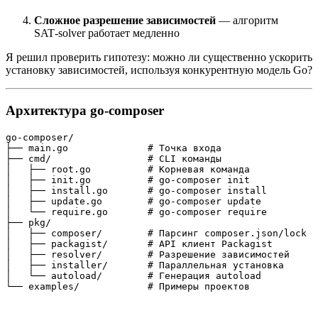
Сложное разрешение зависимостей
— алгоритм
SAT‑solver работает медленно
Я решил проверить гипотезу: можно ли существенно ускорить
установку зависимостей, используя конкурентную модель Go?
Архитектура go-composer
go-composer/

├── main.go              # Точка входа

├── cmd/                 # CLI команды

│   ├── root.go          # Корневая команда

│   ├── init.go          # go-composer init

│   ├── install.go       # go-composer install

│   ├── update.go        # go-composer update

│   └── require.go       # go-composer require

├── pkg/

│   ├── composer/        # Парсинг composer.json/lock

│   ├── packagist/       # API клиент Packagist

│   ├── resolver/        # Разрешение зависимостей

│   ├── installer/       # Параллельная установка

│   └── autoload/        # Генерация autoload

└── examples/            # Примеры проектов