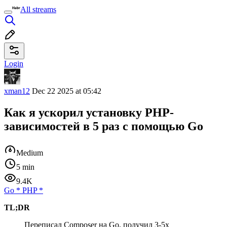
All streams
Login
xman12
Dec 22 2025 at 05:42
Как я ускорил установку PHP-
зависимостей в 5 раз с помощью Go
Medium
5 min
9.4K
Go
*
PHP
*
TL;DR
Переписал Composer на Go, получил 3-5x