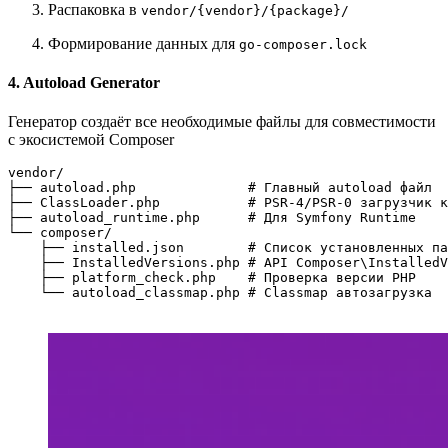
Распаковка в
vendor/{vendor}/{package}/
Формирование данных для
go-composer.lock
4. Autoload Generator
Генератор создаёт все необходимые файлы для совместимости
с экосистемой Composer
vendor/

├── autoload.php              # Главный autoload файл

├── ClassLoader.php           # PSR-4/PSR-0 загрузчик к
├── autoload_runtime.php      # Для Symfony Runtime

└── composer/

    ├── installed.json        # Список установленных па
    ├── InstalledVersions.php # API Composer\InstalledV
    ├── platform_check.php    # Проверка версии PHP

    └── autoload_classmap.php # Classmap автозагрузка