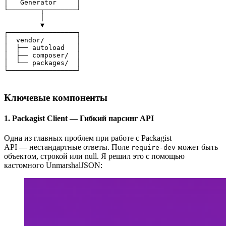
│   Generator     │

└────────┬────────┘

         │

         ▼

┌─────────────────┐

│  vendor/        │

│  ├── autoload   │

│  ├── composer/  │

│  └── packages/  │

└─────────────────┘
Ключевые компоненты
1. Packagist Client — Гибкий парсинг API
Одна из главных проблем при работе с Packagist
API — нестандартные ответы. Поле
может быть
require-dev
объектом, строкой или null. Я решил это с помощью
кастомного UnmarshalJSON: