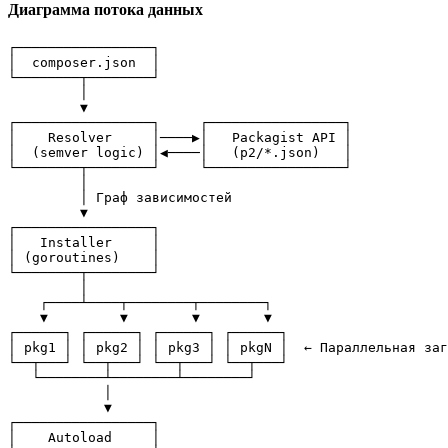
Диаграмма потока данных
┌─────────────────┐

│  composer.json  │

└────────┬────────┘

         │

         ▼

┌─────────────────┐     ┌─────────────────┐

│    Resolver     │────▶│   Packagist API │

│  (semver logic) │◀────│   (p2/*.json)   │

└────────┬────────┘     └─────────────────┘

         │

         │ Граф зависимостей

         ▼

┌─────────────────┐

│   Installer     │

│ (goroutines)    │

└────────┬────────┘

         │

    ┌────┴────┬────────┬────────┐

    ▼         ▼        ▼        ▼

┌──────┐ ┌──────┐ ┌──────┐ ┌──────┐

│ pkg1 │ │ pkg2 │ │ pkg3 │ │ pkgN │  ← Параллельная заг
└──┬───┘ └──┬───┘ └──┬───┘ └──┬───┘

   └────────┴────────┴────────┘

            │

            ▼

┌─────────────────┐

│    Autoload     │
