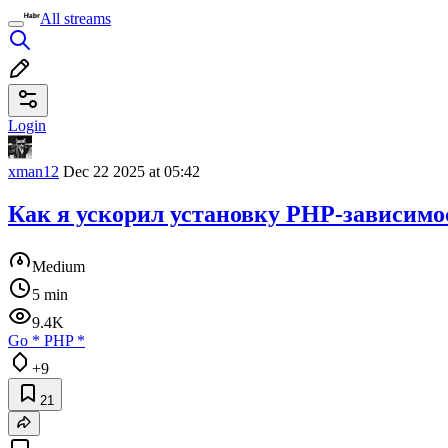
All streams
Login
xman12
Dec 22 2025 at 05:42
Как я ускорил установку PHP-зависимо
Medium
5 min
9.4K
Go
*
PHP
*
+9
21