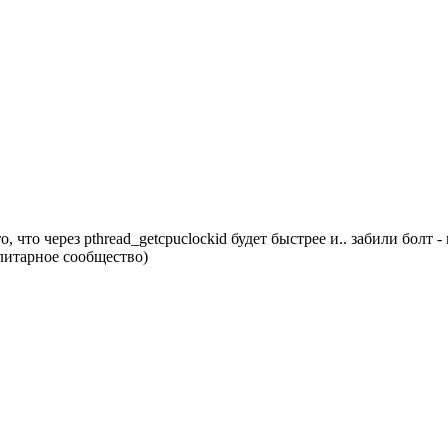
о, что через pthread_getcpuclockid будет быстрее и.. забили болт 
элитарное сообщество)