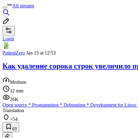
All streams
Login
PatientZero
Jan 15 at 12:53
Как удаление сорока строк увеличило п
Medium
12 min
26K
Open source
*
Programming
*
Debugging
*
Development for Linux
Translation
+54
63