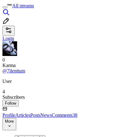
All streams
Login
0
Karma
@7ilentium
User
4
Subscribers
Follow
Profile
Articles
Posts
News
Comments
38
More