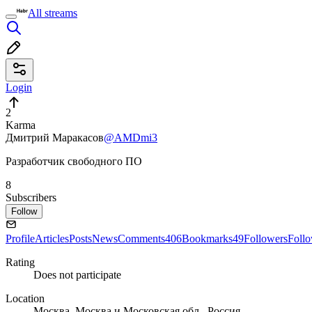
All streams
Login
2
Karma
Дмитрий Маракасов
@AMDmi3
Разработчик свободного ПО
8
Subscribers
Follow
Profile
Articles
Posts
News
Comments
406
Bookmarks
49
Followers
Foll
Rating
Does not participate
Location
Москва, Москва и Московская обл., Россия