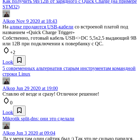
Как получить 9В/12В от зарядного с Quick Charge (на примере
STM32)
Alkop
Nov 9 2020 at 18:43
На
алике продаются USB-кабели
со встроеной платой под
названием «Quick Charge Trigger»
Собственно, готовый кабель USB<>DC 5,5x2,5 выдающий 9В
или 12В при подключении к повербанку с QC.
+2
Look
5 современных альтернатив старым инструментам командной
строки Linux
Alkop
Jun 29 2020 at 19:00
Ставлю её везде и сразу! Отличное решение!
0
Look
Mikrotik split-dns: они это сделали
Alkop
Jun 3 2020 at 09:04
Да у меня там один сайтик был :) Так что не сильно парился.