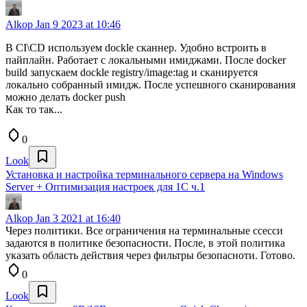
Alkop
Jan 9 2023 at 10:46
В CI\CD используем dockle сканнер. Удобно встроить в
пайплайн. Работает с локальными имиджами. После docker
build запускаем dockle registry/image:tag и сканируется
локально собранный имидж. После успешного сканирования
можно делать docker push
Как то так...
0
Look
Установка и настройка терминального сервера на Windows
Server + Оптимизация настроек для 1С ч.1
Alkop
Jan 3 2021 at 16:40
Через политики. Все ограничения на терминальные ссесси
задаются в политике безопасности. После, в этой политика
указать область действия через фильтры безопасноти. Готово.
0
Look