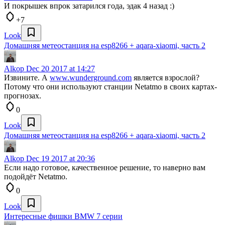
И покрышек впрок затарился года, эдак 4 назад :)
+7
Look
Домашняя метеостанция на esp8266 + aqara-xiaomi, часть 2
Alkop
Dec 20 2017 at 14:27
Извините. А
www.wunderground.com
является взрослой?
Потому что они используют станции Netatmo в своих картах-
прогнозах.
0
Look
Домашняя метеостанция на esp8266 + aqara-xiaomi, часть 2
Alkop
Dec 19 2017 at 20:36
Если надо готовое, качественное решение, то наверно вам
подойдёт Netatmo.
0
Look
Интересные фишки BMW 7 серии