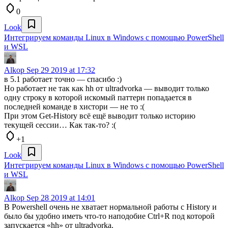
0
Look
Интегрируем команды Linux в Windows с помощью PowerShell
и WSL
Alkop
Sep 29 2019 at 17:32
в 5.1 работает точно — спасибо :)
Но работает не так как hh от ultradvorka — выводит только
одну строку в которой искомый паттерн попадается в
последней команде в хистори — не то :(
При этом Get-History всё ещё выводит только историю
текущей сессии… Как так-то? :(
+1
Look
Интегрируем команды Linux в Windows с помощью PowerShell
и WSL
Alkop
Sep 28 2019 at 14:01
В Powershell очень не хватает нормальной работы с History и
было бы удобно иметь что-то наподобие Ctrl+R под которой
запускается «hh» от ultradvorka.