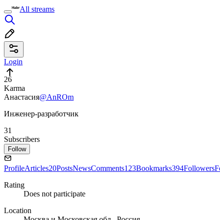
All streams
Login
26
Karma
Анастасия
@AnROm
Инженер-разработчик
31
Subscribers
Follow
Profile
Articles
20
Posts
News
Comments
123
Bookmarks
394
Followers
F
Rating
Does not participate
Location
Москва и Московская обл., Россия