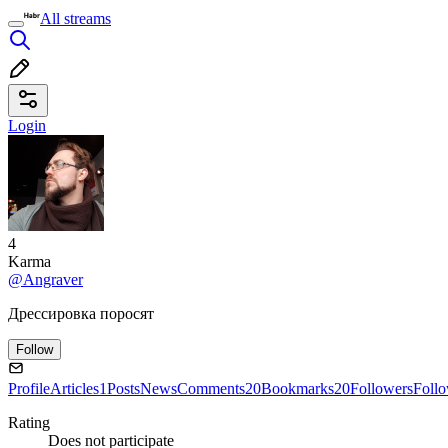
All streams
Login
4
Karma
@Angraver
Дрессировка поросят
Follow
Profile
Articles
1
Posts
News
Comments
20
Bookmarks
20
Followers
Foll
Rating
Does not participate