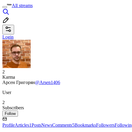
All streams
Login
2
Karma
Арсен Григорян
@Arsen1406
User
2
Subscribers
Follow
Profile
Articles
1
Posts
News
Comments
5
Bookmarks
Followers
Followin